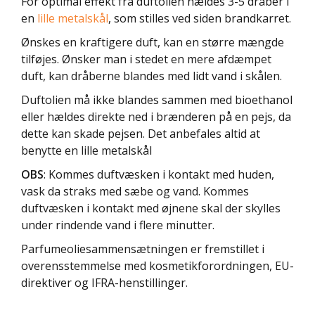
For optimal effekt fra duftolien hældes 3-5 dråber i
en
lille metalskål
, som stilles ved siden brandkarret.
Ønskes en kraftigere duft, kan en større mængde
tilføjes. Ønsker man i stedet en mere afdæmpet
duft, kan dråberne blandes med lidt vand i skålen.
Duftolien må ikke blandes sammen med bioethanol
eller hældes direkte ned i brænderen på en pejs, da
dette kan skade pejsen. Det anbefales altid at
benytte en lille metalskål
OBS
: Kommes duftvæsken i kontakt med huden,
vask da straks med sæbe og vand. Kommes
duftvæsken i kontakt med øjnene skal der skylles
under rindende vand i flere minutter.
Parfumeoliesammensætningen er fremstillet i
overensstemmelse med kosmetikforordningen, EU-
direktiver og IFRA-henstillinger.