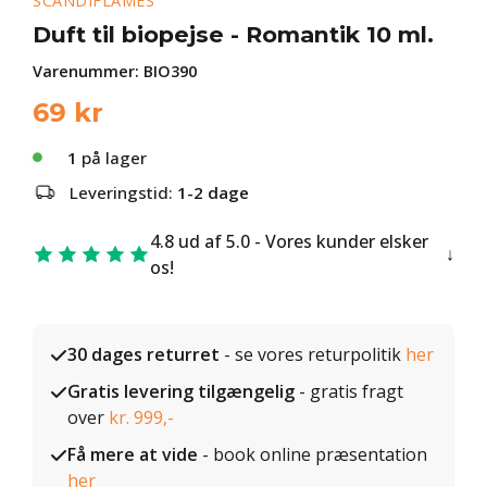
SCANDIFLAMES
Duft til biopejse - Romantik 10 ml.
Varenummer:
BIO390
69
kr
1
på lager
Leveringstid:
1-2 dage
4.8 ud af 5.0 - Vores kunder elsker
os!
30 dages returret
- se vores returpolitik
her
Gratis levering tilgængelig
- gratis fragt
over
kr. 999,-
Få mere at vide
- book online præsentation
her