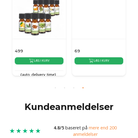
499
69
6
LÆG I KURV
LÆG I KURV
{auto_delivery_time}
{auto_delivery_time}
{
Kundeanmeldelser
4.8/5
baseret på
mere end 200
★★★★★
anmeldelser