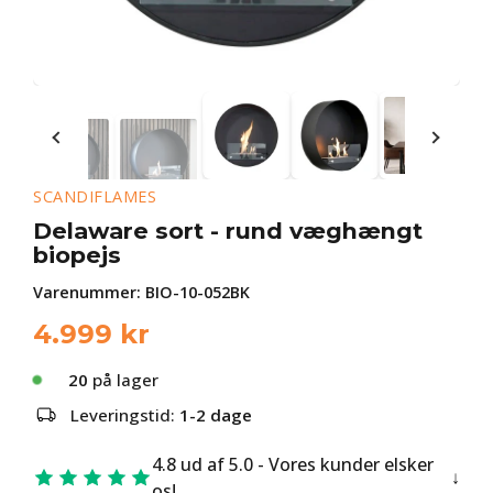
SCANDIFLAMES
Delaware sort - rund væghængt
biopejs
Varenummer:
BIO-10-052BK
4.999
kr
20
på lager
Leveringstid:
1-2 dage
4.8 ud af 5.0 - Vores kunder elsker
os!