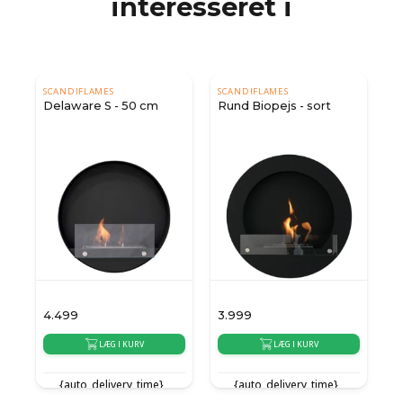
interesseret i
SCANDIFLAMES
SCANDIFLAMES
Delaware S - 50 cm
Rund Biopejs - sort
4.499
3.999
3
LÆG I KURV
LÆG I KURV
{auto_delivery_time}
{auto_delivery_time}