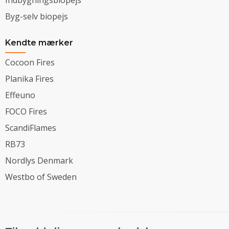
Indbygningsbiopejs
Byg-selv biopejs
Kendte mærker
Cocoon Fires
Planika Fires
Effeuno
FOCO Fires
ScandiFlames
RB73
Nordlys Denmark
Westbo of Sweden