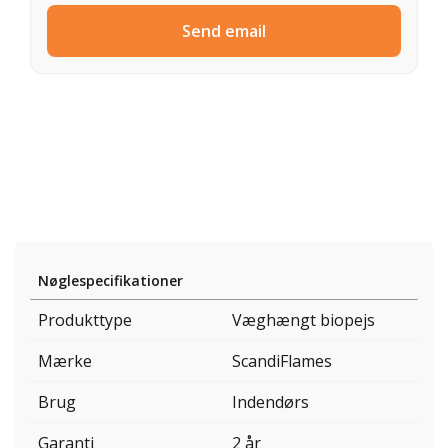
Send email
Nøglespecifikationer
Produkttype
Væghængt biopejs
Mærke
ScandiFlames
Brug
Indendørs
Garanti
2 år