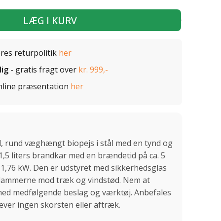
LÆG I KURV
ores returpolitik
her
lig
- gratis fragt over
kr. 999,-
nline præsentation
her
, rund væghængt biopejs i stål med en tynd og
 1,5 liters brandkar med en brændetid på ca. 5
 1,76 kW. Den er udstyret med sikkerhedsglas
 flammerne mod træk og vindstød. Nem at
med medfølgende beslag og værktøj. Anbefales
æver ingen skorsten eller aftræk.