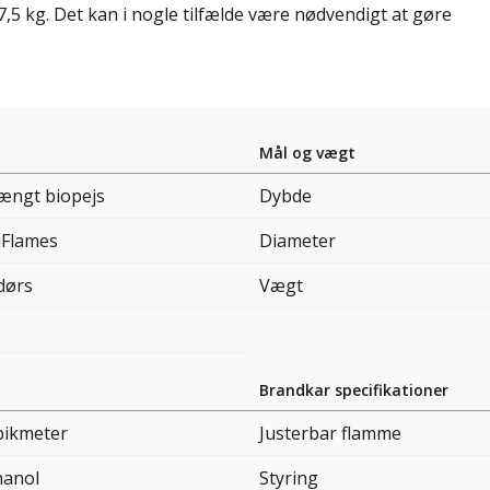
 kg. Det kan i nogle tilfælde være nødvendigt at gøre
Mål og vægt
ngt biopejs
Dybde
iFlames
Diameter
dørs
Vægt
Brandkar specifikationer
bikmeter
Justerbar flamme
hanol
Styring