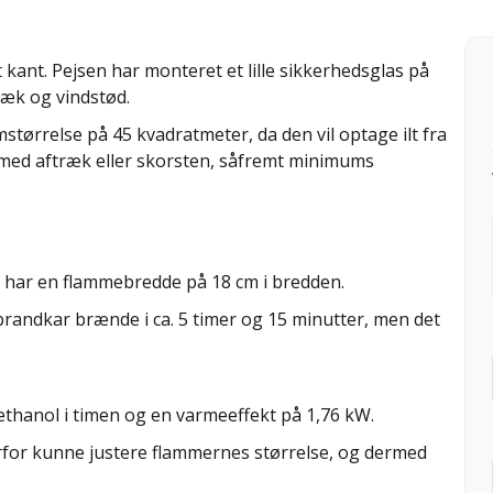
kant. Pejsen har monteret et lille sikkerhedsglas på
ræk og vindstød.
tørrelse på 45 kvadratmeter, da den vil optage ilt fra
med aftræk eller skorsten, såfremt minimums
m har en flammebredde på 18 cm i bredden.
brandkar brænde i ca. 5 timer og 15 minutter, men det
oethanol i timen og en varmeeffekt på 1,76 kW.
rfor kunne justere flammernes størrelse, og dermed