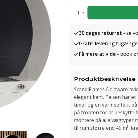
1
30 dages returret
- se v
Gratis levering tilgænge
Få mere at vide
- book o
Produktbeskrivelse
ScandiFlames Delaware hvid
elegant kant. Pejsen har et
timer og en varmeeffekt på
på fronten for at beskytte
montere på alle vægtyper 
til rum større end 45 m³. Kr