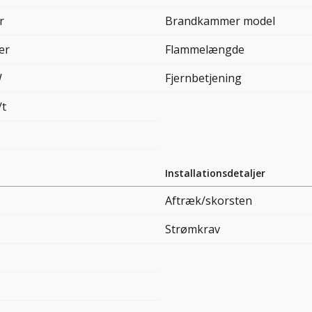
r
Brandkammer model
ter
Flammelængde
W
Fjernbetjening
/t
Installationsdetaljer
Aftræk/skorsten
Strømkrav