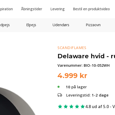
spiration
Åbningstider
Levering
Bestil en produktvideo
idpejs
Elpejs
Udendørs
Pizzaovn
SCANDIFLAMES
Delaware hvid - 
Varenummer:
BIO-10-052WH
4.999
kr
10
på lager
Leveringstid:
1-2 dage
4.8 ud af 5.0 - 