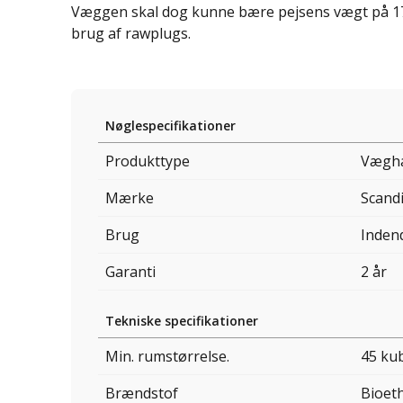
Væggen skal dog kunne bære pejsens vægt på 17,5
brug af rawplugs.
Nøglespecifikationer
Produkttype
Væghæ
Mærke
Scand
Brug
Inden
Garanti
2 år
Tekniske specifikationer
Min. rumstørrelse.
45 ku
Brændstof
Bioet