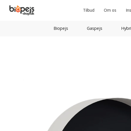
Tilbud
Om os
In
Biopejs
Gaspejs
Hybr