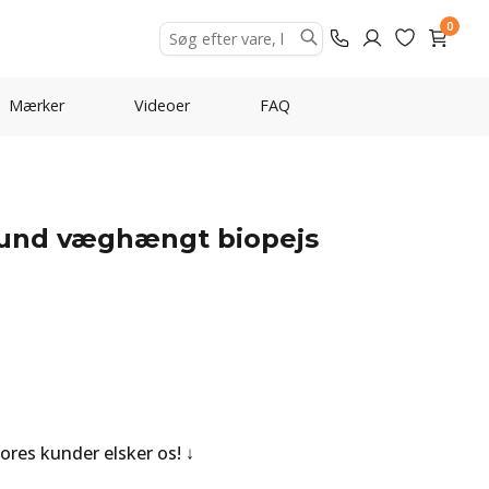
0
Mærker
Videoer
FAQ
rund væghængt biopejs
Vores kunder elsker os!