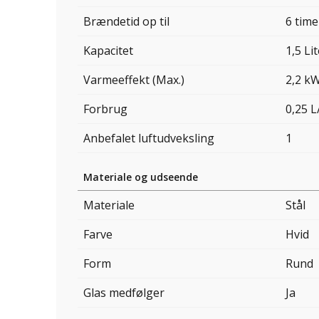
Brændetid op til
6 time
Kapacitet
1,5 Li
Varmeeffekt (Max.)
2,2 k
Forbrug
0,25 L
Anbefalet luftudveksling
1
Materiale og udseende
Materiale
Stål
Farve
Hvid
Form
Rund
Glas medfølger
Ja