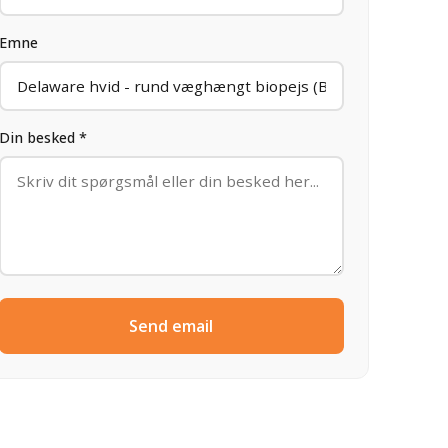
Emne
Din besked *
Send email