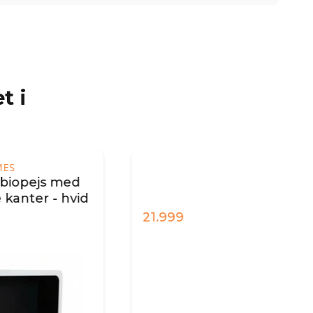
t i
med
hvid
21.999
4.9