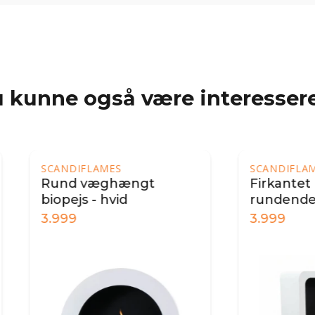
 kunne også være interessere
NDIFLAMES
SCANDIFLAMES
nd væghængt
Firkantet biopejs 
ejs - hvid
rundende kanter - 
99
3.999