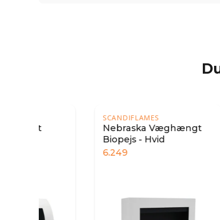
Du
SCANDIFLAMES
SCA
Nebraska Væghængt
Ru
Biopejs - Hvid
biop
6.249
3.9