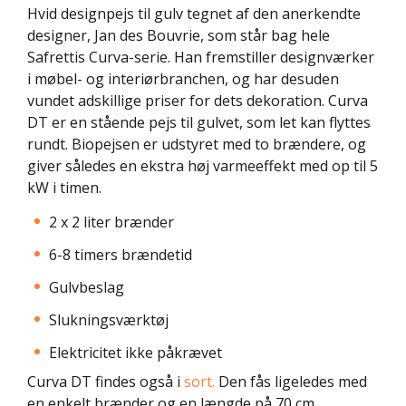
Hvid designpejs til gulv tegnet af den anerkendte
designer, Jan des Bouvrie, som står bag hele
Safrettis Curva-serie. Han fremstiller designværker
i møbel- og interiørbranchen, og har desuden
vundet adskillige priser for dets dekoration. Curva
DT er en stående pejs til gulvet, som let kan flyttes
rundt. Biopejsen er udstyret med to brændere, og
giver således en ekstra høj varmeeffekt med op til 5
kW i timen.
2 x 2 liter brænder
6-8 timers brændetid
Gulvbeslag
Slukningsværktøj
Elektricitet ikke påkrævet
Curva DT findes også i
sort.
Den fås ligeledes med
en enkelt brænder og en længde på 70 cm.