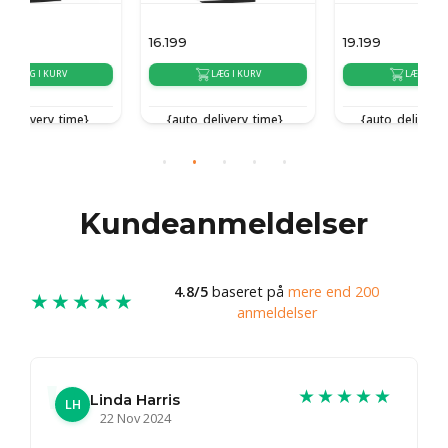
16.199
19.199
1
LÆG I KURV
LÆG I KURV
{auto_delivery_time}
{auto_delivery_time}
Kundeanmeldelser
4.8/5
baseret på
mere end 200
★★★★★
anmeldelser
★★★★★
Linda Harris
LH
22 Nov 2024