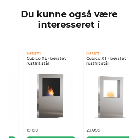
Du kunne også være
interesseret i
SAFRETTI
SAFRETTI
Cubico XL - børstet
Cubico XT - børstet
rustfrit stål
rustfrit stål
19.199
23.899
2