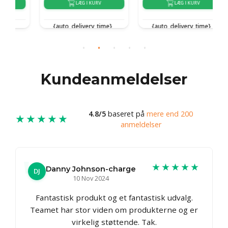
LÆG I KURV
LÆG I KURV
{auto_delivery_time}
{auto_delivery_time}
Kundeanmeldelser
4.8/5
baseret på
mere end 200
★★★★★
anmeldelser
★★★★★
Danny Johnson-charge
DJ
10 Nov 2024
Fantastisk produkt og et fantastisk udvalg.
Teamet har stor viden om produkterne og er
virkelig støttende. Tak.