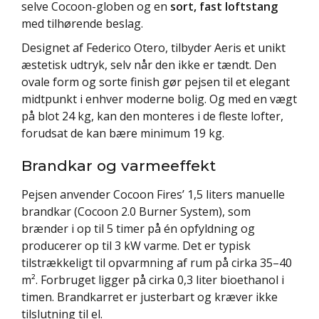
selve Cocoon-globen og en
sort, fast loftstang
med tilhørende beslag.
Designet af Federico Otero, tilbyder Aeris et unikt
æstetisk udtryk, selv når den ikke er tændt. Den
ovale form og sorte finish gør pejsen til et elegant
midtpunkt i enhver moderne bolig. Og med en vægt
på blot 24 kg, kan den monteres i de fleste lofter,
forudsat de kan bære minimum 19 kg.
Brandkar og varmeeffekt
Pejsen anvender Cocoon Fires’ 1,5 liters manuelle
brandkar (Cocoon 2.0 Burner System), som
brænder i op til 5 timer på én opfyldning og
producerer op til 3 kW varme. Det er typisk
tilstrækkeligt til opvarmning af rum på cirka 35–40
m². Forbruget ligger på cirka 0,3 liter bioethanol i
timen. Brandkarret er justerbart og kræver ikke
tilslutning til el.