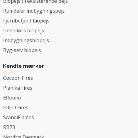
Biopejs til eksisterende pejs
Rumdeler indbygningspejs
Fjernbetjent biopejs
Udendørs biopejs
Indbygningsbiopejs
Byg-selv biopejs
Kendte mærker
Cocoon Fires
Planika Fires
Effeuno
FOCO Fires
ScandiFlames
RB73
Nordlys Denmark