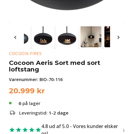
COCOON FIRES
Cocoon Aeris Sort med sort
loftstang
Varenummer:
BIO-70-116
20.999
kr
6
på lager
Leveringstid:
1-2 dage
4.8 ud af 5.0 - Vores kunder elsker
os!