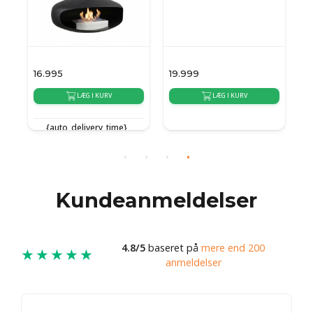
16.995
19.999
2
LÆG I KURV
LÆG I KURV
{auto_delivery_time}
{auto_delivery_time}
{
Kundeanmeldelser
4.8/5
baseret på
mere end 200
★★★★★
anmeldelser