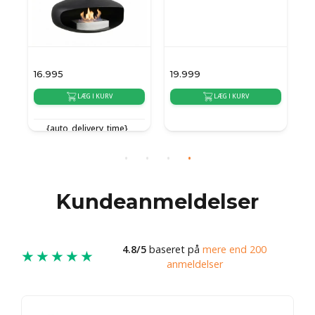
16.995
19.999
2
LÆG I KURV
LÆG I KURV
{auto_delivery_time}
{auto_delivery_time}
{
Kundeanmeldelser
4.8/5
baseret på
mere end 200
★★★★★
anmeldelser