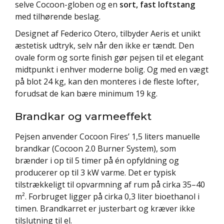
selve Cocoon-globen og en
sort, fast loftstang
med tilhørende beslag.
Designet af Federico Otero, tilbyder Aeris et unikt
æstetisk udtryk, selv når den ikke er tændt. Den
ovale form og sorte finish gør pejsen til et elegant
midtpunkt i enhver moderne bolig. Og med en vægt
på blot 24 kg, kan den monteres i de fleste lofter,
forudsat de kan bære minimum 19 kg.
Brandkar og varmeeffekt
Pejsen anvender Cocoon Fires’ 1,5 liters manuelle
brandkar (Cocoon 2.0 Burner System), som
brænder i op til 5 timer på én opfyldning og
producerer op til 3 kW varme. Det er typisk
tilstrækkeligt til opvarmning af rum på cirka 35–40
m². Forbruget ligger på cirka 0,3 liter bioethanol i
timen. Brandkarret er justerbart og kræver ikke
tilslutning til el.