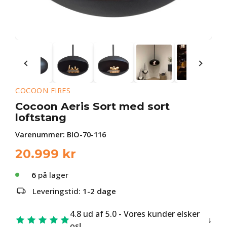
COCOON FIRES
Cocoon Aeris Sort med sort
loftstang
Varenummer:
BIO-70-116
20.999
kr
6
på lager
Leveringstid:
1-2 dage
4.8 ud af 5.0 - Vores kunder elsker
os!