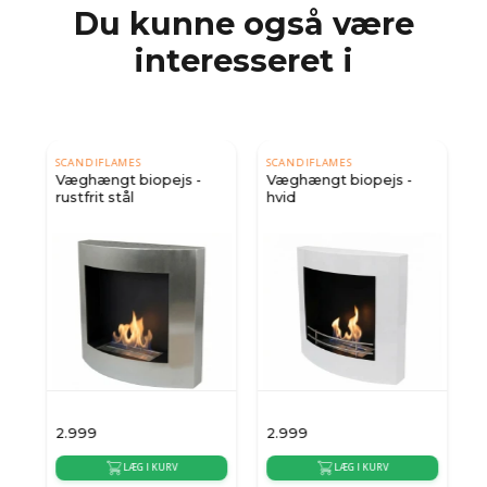
Du kunne også være
interesseret i
SCANDIFLAMES
SCANDIFLAMES
Væghængt biopejs -
Væghængt biopejs -
rustfrit stål
hvid
2.999
2.999
2
LÆG I KURV
LÆG I KURV