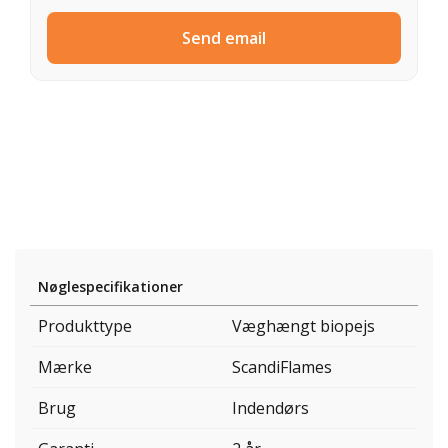
Send email
Nøglespecifikationer
Produkttype
Væghængt biopejs
Mærke
ScandiFlames
Brug
Indendørs