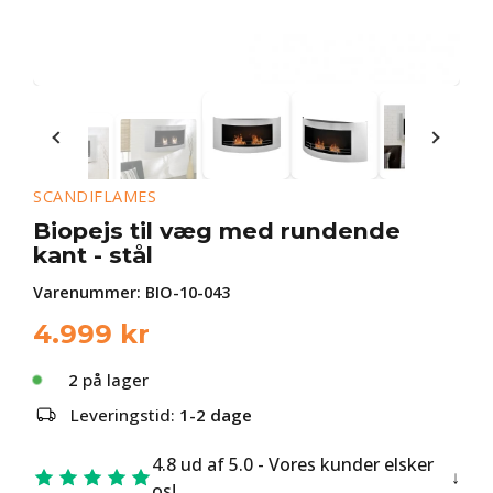
SCANDIFLAMES
Biopejs til væg med rundende
kant - stål
Varenummer:
BIO-10-043
4.999
kr
2
på lager
Leveringstid:
1-2 dage
4.8 ud af 5.0 - Vores kunder elsker
os!