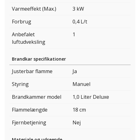
Varmeeffekt (Max.)
3 kW
Forbrug
0,4 L/t
Anbefalet
1
luftudveksling
Brandkar specifikationer
Justerbar flamme
Ja
Styring
Manuel
Brandkammer model
1,0 Liter Deluxe
Flammelængde
18 cm
Fjernbetjening
Nej
Materiale og udseende