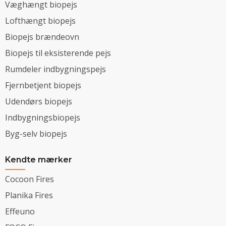
Væghængt biopejs
Lofthængt biopejs
Biopejs brændeovn
Biopejs til eksisterende pejs
Rumdeler indbygningspejs
Fjernbetjent biopejs
Udendørs biopejs
Indbygningsbiopejs
Byg-selv biopejs
Kendte mærker
Cocoon Fires
Planika Fires
Effeuno