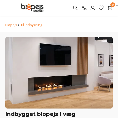
0
›
Biopejs
Til indbygning
Indbygget biopejs i væg