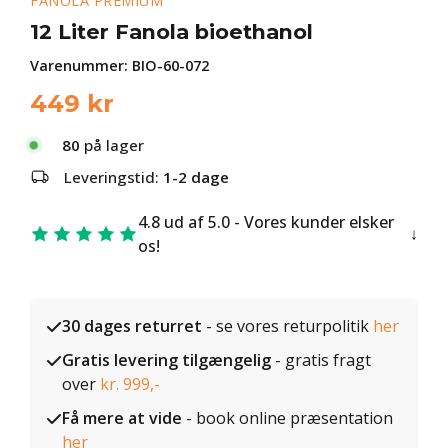
FANOLA PREMIUM
12 Liter Fanola bioethanol
Varenummer:
BIO-60-072
449
kr
80
på lager
Leveringstid:
1-2 dage
4.8 ud af 5.0 - Vores kunder elsker
os!
30 dages returret
- se vores returpolitik
her
Gratis levering tilgængelig
- gratis fragt
over
kr. 999,-
Få mere at vide
- book online præsentation
her