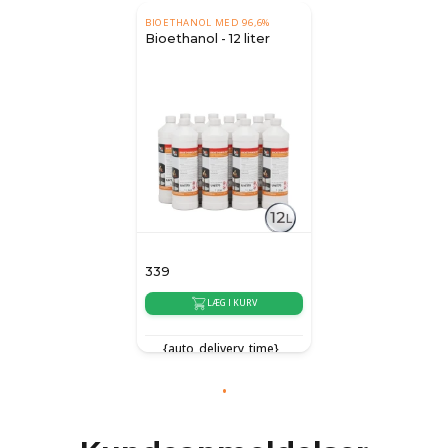
BIOETHANOL MED 96,6%
Bioethanol - 12 liter
339
LÆG I KURV
{auto_delivery_time}