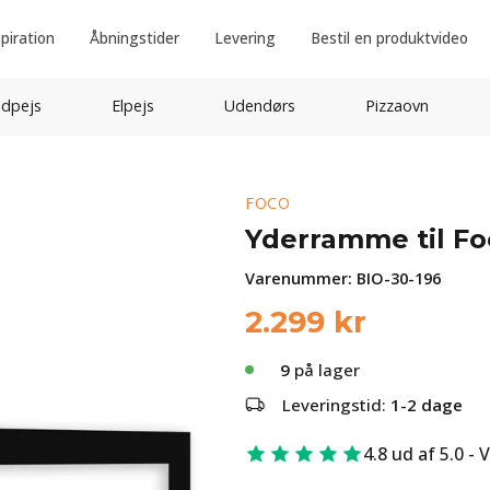
spiration
Åbningstider
Levering
Bestil en produktvideo
idpejs
Elpejs
Udendørs
Pizzaovn
FOCO
Yderramme til Fo
Varenummer:
BIO-30-196
2.299
kr
9
på lager
Leveringstid:
1-2 dage
4.8 ud af 5.0 - 