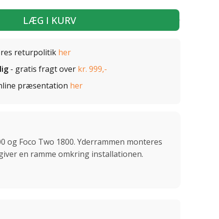
LÆG I KURV
ores returpolitik
her
lig
- gratis fragt over
kr. 999,-
nline præsentation
her
00 og Foco Two 1800. Yderrammen monteres
iver en ramme omkring installationen.