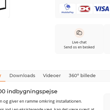
Live-chat
Send os en besked
r
Downloads
Videoer
360° billede
800 indbygningspejse
og giver en ramme omkring installationen.
js ind i en eksisterende væg, kan det være svært at