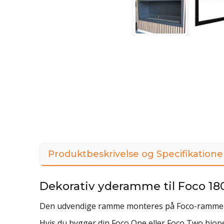
Produktbeskrivelse og Specifikatione
Dekorativ yderamme til Foco 1
Den udvendige ramme monteres på Foco-rammen 
Hvis du bygger din Foco One eller Foco Two biope