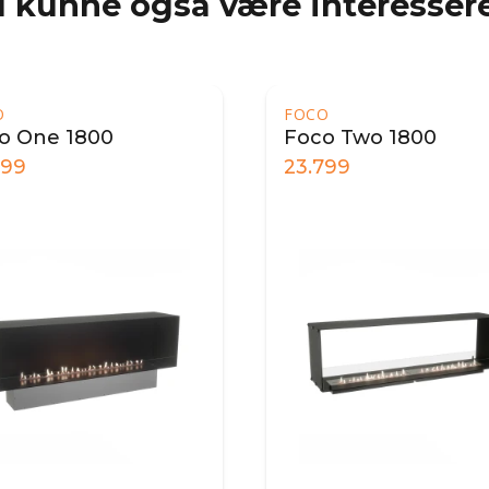
 kunne også være interessere
O
FOCO
o One 1800
Foco Two 1800
799
23.799