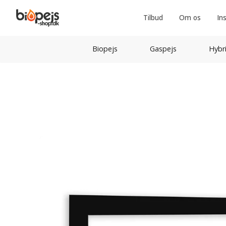
Tilbud
Om os
In
Biopejs
Gaspejs
Hybr