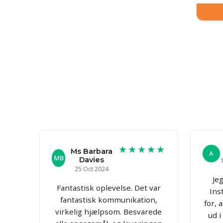
★★★★★
Ms Barbara
A
MB
Davies
1
25 Oct 2024
Je
Fantastisk oplevelse. Det var
Ins
fantastisk kommunikation,
for, 
virkelig hjælpsom. Besvarede
ud i