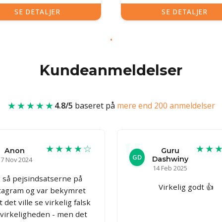
SE DETALJER
SE DETALJER
Kundeanmeldelser
★★★★★
4.8/5
baseret på
mere end 200 anmeldelser
★★★★☆
★★
Anon
Guru
GD
Dashwiny
7 Nov 2024
14 Feb 2025
g så pejsindsatserne på
Virkelig godt 👍
tagram og var bekymret
at det ville se virkelig falsk
 virkeligheden - men det