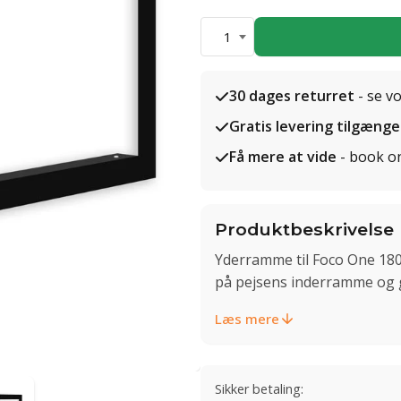
1
30 dages returret
- se v
Gratis levering tilgænge
Få mere at vide
- book o
Produktbeskrivelse
Yderramme til Foco One 18
på pejsens inderramme og g
Læs mere
Sikker betaling: