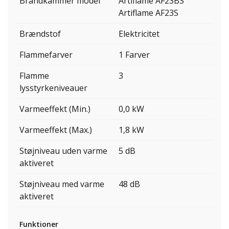
Brandkammer model
Artiflame AF23BS
Artiflame AF23S
Brændstof
Elektricitet
Flammefarver
1 Farver
Flamme
3
lysstyrkeniveauer
Varmeeffekt (Min.)
0,0 kW
Varmeeffekt (Max.)
1,8 kW
Støjniveau uden varme
5 dB
aktiveret
Støjniveau med varme
48 dB
aktiveret
Funktioner