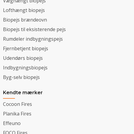
Væghængt biopejs
Lofthængt biopejs
Biopejs brændeovn
Biopejs til eksisterende pejs
Rumdeler indbygningspejs
Fjernbetjent biopejs
Udendørs biopejs
Indbygningsbiopejs
Byg-selv biopejs
Kendte mærker
Cocoon Fires
Planika Fires
Effeuno
FOCO Fires