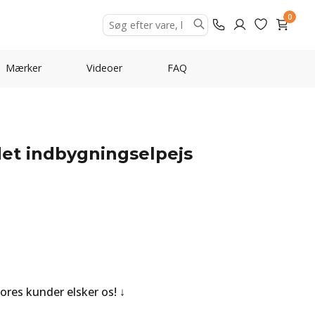
0
Mærker
Videoer
FAQ
sidet indbygningselpejs
Vores kunder elsker os!