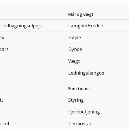
Mål og vægt
t indbygningselpejs
Længde/Bredde
ex
Højde
dørs
Dybde
Vægt
Ledningslængde
Funktioner
tt
Styring
V
Fjernbetjening
citet
Termostat