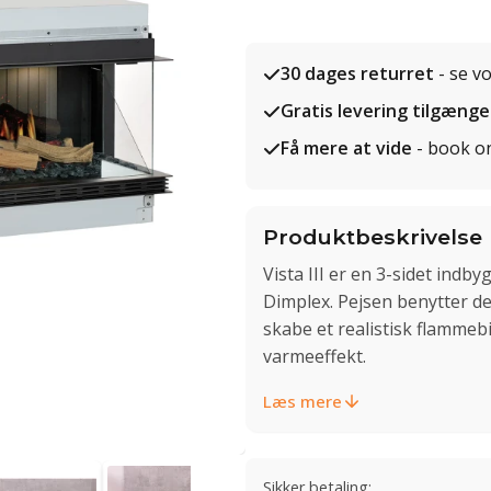
30 dages returret
- se v
Gratis levering tilgænge
Få mere at vide
- book o
Produktbeskrivelse
Vista III er en 3-sidet ind
Dimplex. Pejsen benytter de
skabe et realistisk flammebi
varmeeffekt.
Læs mere
Sikker betaling: