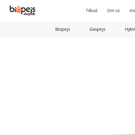
Tilbud
Om os
In
Biopejs
Gaspejs
Hybr