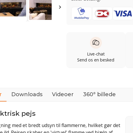
Live-chat
Send os en besked
r
Downloads
Videoer
360° billede
ektrisk pejs
ygning med et bredt udsyn til flammerne, hvilket gør det
e ild. Pejsen skaber en 'virtuel' flamme ved hjælp af