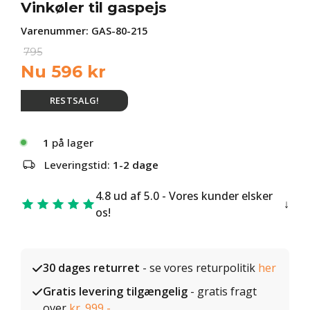
Vinkøler til gaspejs
Varenummer:
GAS-80-215
795
Nu
596
kr
RESTSALG!
1
på lager
Leveringstid:
1-2 dage
4.8 ud af 5.0 - Vores kunder elsker
os!
30 dages returret
- se vores returpolitik
her
Gratis levering tilgængelig
- gratis fragt
over
kr. 999,-