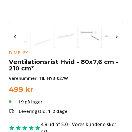
DIMPLEX
Ventilationsrist Hvid - 80x7,6 cm -
210 cm²
Varenummer:
TIL-HYB-027W
499
kr
19
på lager
Leveringstid:
1-2 dage
4.8 ud af 5.0 - Vores kunder elsker
os!