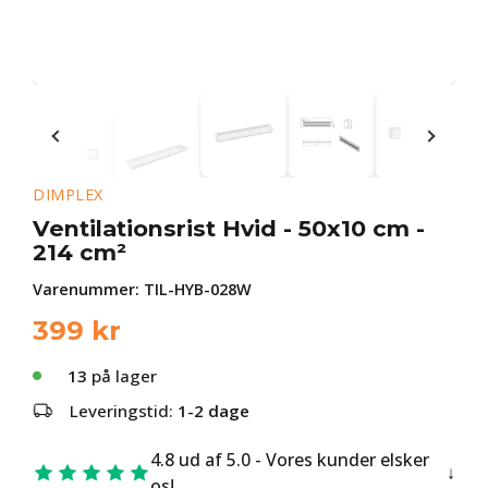
DIMPLEX
Ventilationsrist Hvid - 50x10 cm -
214 cm²
Varenummer:
TIL-HYB-028W
399
kr
13
på lager
Leveringstid:
1-2 dage
4.8 ud af 5.0 - Vores kunder elsker
os!