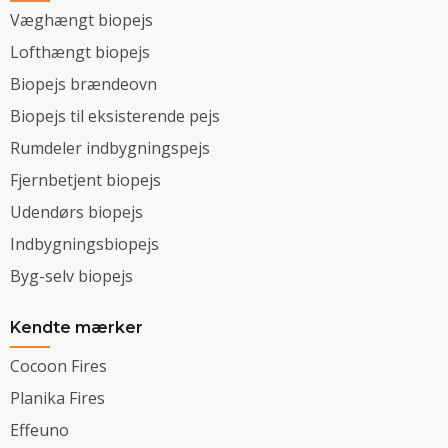
Væghængt biopejs
Lofthængt biopejs
Biopejs brændeovn
Biopejs til eksisterende pejs
Rumdeler indbygningspejs
Fjernbetjent biopejs
Udendørs biopejs
Indbygningsbiopejs
Byg-selv biopejs
Kendte mærker
Cocoon Fires
Planika Fires
Effeuno