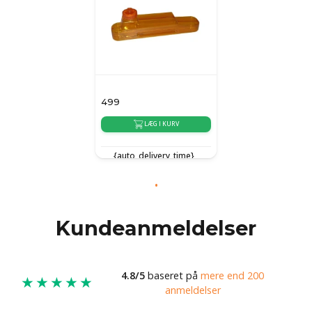
499
LÆG I KURV
{auto_delivery_time}
Kundeanmeldelser
4.8/5
baseret på
mere end 200
★★★★★
anmeldelser