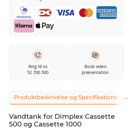
Ring til os
Book video
52 700 500
præsentation
→
Produktbeskrivelse og Specifikationer
3
Vandtank for Dimplex Cassette
500 og Cassette 1000