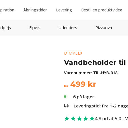
spiration
Åbningstider
Levering
Bestil en produktvideo
idpejs
Elpejs
Udendørs
Pizzaovn
DIMPLEX
Vandbeholder til
Varenummer:
TIL-HYB-018
499
kr
fra
6
på lager
Leveringstid:
Fra 1-2 dag
4.8 ud af 5.0 - 