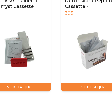
frisker holder til
Duftfrisker til Opti
imyst Cassette
Cassette -
Genopfyldningspak
395
SE DETALJER
SE DETALJER