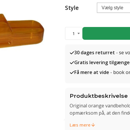
Style
1
30 dages returret
- se v
Gratis levering tilgænge
Få mere at vide
- book o
Produktbeskrivelse
Original orange vandbehold
opmærksom på, at den findes
Læs mere