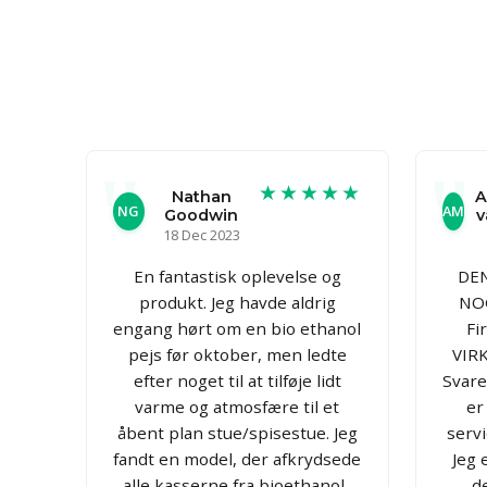
★★★★★
Nathan
A
NG
AM
Goodwin
v
18 Dec 2023
En fantastisk oplevelse og
DE
produkt. Jeg havde aldrig
NOG
engang hørt om en bio ethanol
Fi
pejs før oktober, men ledte
VIR
efter noget til at tilføje lidt
Svare
varme og atmosfære til et
er
åbent plan stue/spisestue. Jeg
servi
fandt en model, der afkrydsede
Jeg 
alle kasserne fra bioethanol-
d