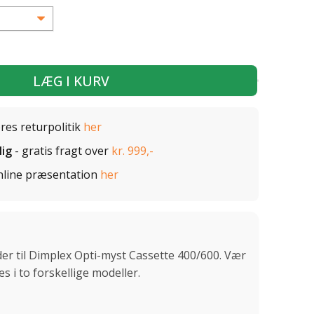
LÆG I KURV
ores returpolitik
her
lig
- gratis fragt over
kr. 999,-
nline præsentation
her
er til Dimplex Opti-myst Cassette 400/600. Vær
 i to forskellige modeller.