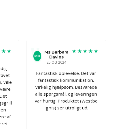
★★★
★★★★★
Ms Barbara
MB
Davies
25 Oct 2024
idig
Fantastisk oplevelse. Det var
røvet
fantastisk kommunikation,
, ville
virkelig hjælpsom. Besvarede
t være
alle spørgsmål, og leveringen
 Det
var hurtig. Produktet (Westbo
sgrill
Ignis) ser utroligt ud.
gen
ere af
eret