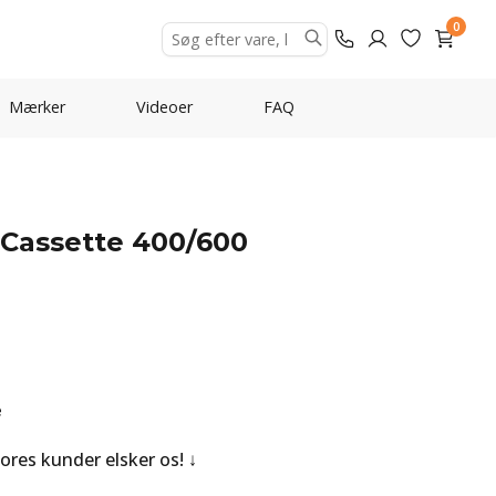
0
Mærker
Videoer
FAQ
 Cassette 400/600
e
Vores kunder elsker os!