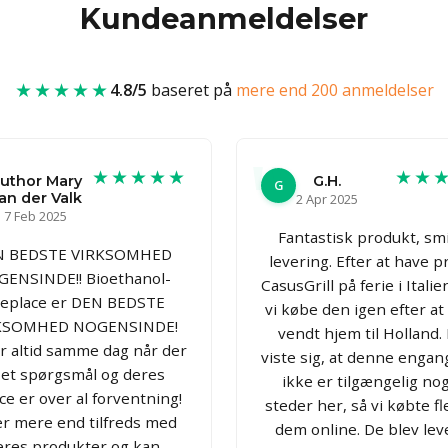
Kundeanmeldelser
★★★★★
4.8/5
baseret på
mere end 200 anmeldelser
★★★★★
★★
uthor Mary
G.H.
G
an der Valk
2 Apr 2025
7 Feb 2025
Fantastisk produkt, sm
N BEDSTE VIRKSOMHED
levering. Efter at have p
ENSINDE!! Bioethanol-
CasusGrill på ferie i Italien
replace er DEN BEDSTE
vi købe den igen efter a
KSOMHED NOGENSINDE!
vendt hjem til Holland.
r altid samme dag når der
viste sig, at denne engang
 et spørgsmål og deres
ikke er tilgængelig no
ce er over al forventning!
steder her, så vi købte fl
er mere end tilfreds med
dem online. De blev lev
eres produkter og kan