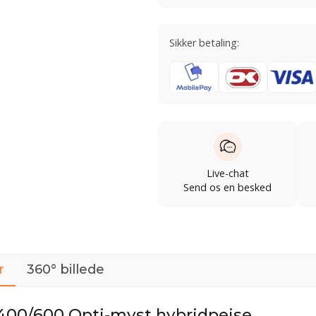
Sikker betaling:
Live-chat
Send os en besked
r
360° billede
 400/600 Opti-myst hybridpejse