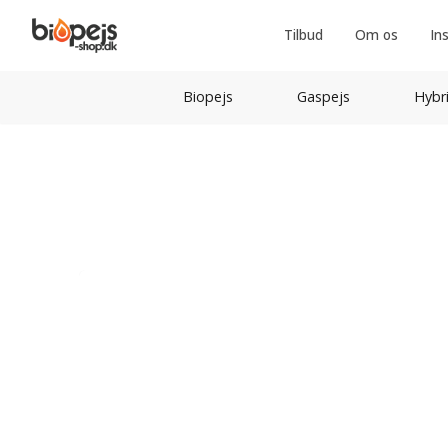
Tilbud
Om os
In
Biopejs
Gaspejs
Hybr