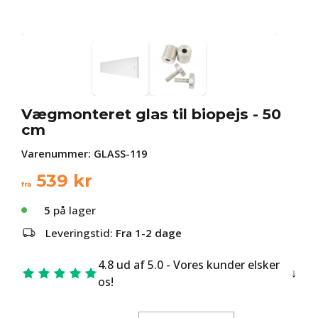
Vægmonteret glas til biopejs - 50
cm
Varenummer:
GLASS-119
539
kr
fra
5
på lager
Leveringstid:
Fra 1-2 dage
4.8 ud af 5.0 - Vores kunder elsker
os!