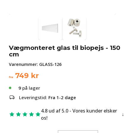
Vægmonteret glas til biopejs - 150
cm
Varenummer:
GLASS-126
749
kr
fra
9
på lager
Leveringstid:
Fra 1-2 dage
4.8 ud af 5.0 - Vores kunder elsker
os!