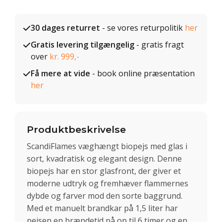
30 dages returret
- se vores returpolitik
her
Gratis levering tilgængelig
- gratis fragt
over
kr. 999,-
Få mere at vide
- book online præsentation
her
Produktbeskrivelse
ScandiFlames væghængt biopejs med glas i
sort, kvadratisk og elegant design. Denne
biopejs har en stor glasfront, der giver et
moderne udtryk og fremhæver flammernes
dybde og farver mod den sorte baggrund.
Med et manuelt brandkar på 1,5 liter har
pejsen en brændetid på op til 6 timer og en