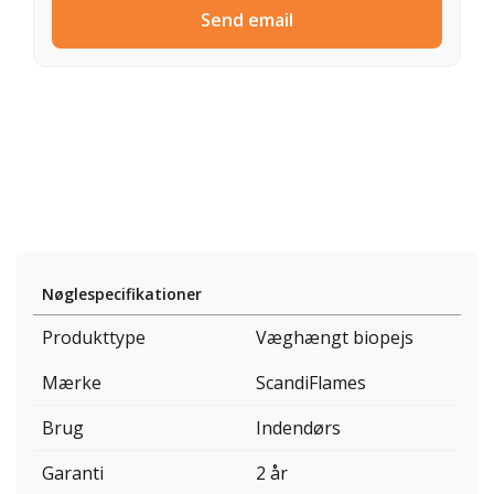
Send email
Nøglespecifikationer
Produkttype
Væghængt biopejs
Mærke
ScandiFlames
Brug
Indendørs
Garanti
2 år