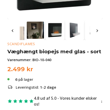
SCANDIFLAMES
Væghængt biopejs med glas - sort
Varenummer:
BIO-10-040
2.499
kr
6
på lager
Leveringstid:
1-2 dage
4.8 ud af 5.0 - Vores kunder elsker
os!