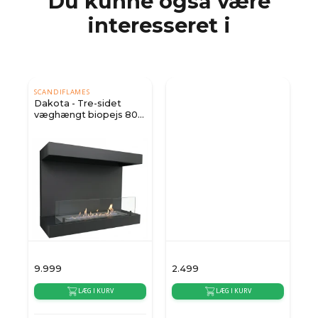
Du kunne også være
interesseret i
SCANDIFLAMES
Dakota - Tre-sidet
væghængt biopejs 80
cm - sort
9.999
2.499
6
LÆG I KURV
LÆG I KURV