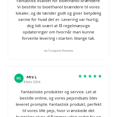
Fantastisk kvalitet for bioethanol brændere.
Vi bestilte to bioethanol brændere til vores
lokaler, og de tænder godt og giver betydelig
varme for hvad det er. Levering var hurtig,
dog lidt svært at få regelmæssige
opdateringer om hvornår man kunne
forvente levering i starten. Mange tak.
via Trustpilot Reviews
★★★★★
Mrs L
ML
8 Nov 2024
Fantastiske produkter og service. Let at
bestille online, og vores pejsindsats blev
leveret prompte. Fantastisk produkt, perfekt
til vores lille pejs, hvor vi ønskede det
hyggelige skær af flammer uden rodet fra en