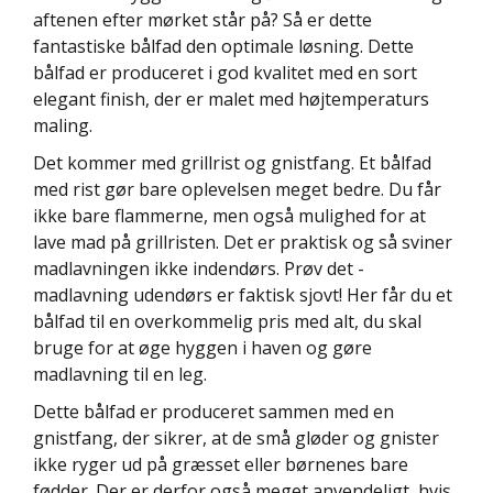
aftenen efter mørket står på? Så er dette
fantastiske bålfad den optimale løsning. Dette
bålfad er produceret i god kvalitet med en sort
elegant finish, der er malet med højtemperaturs
maling.
Det kommer med grillrist og gnistfang. Et bålfad
med rist gør bare oplevelsen meget bedre. Du får
ikke bare flammerne, men også mulighed for at
lave mad på grillristen. Det er praktisk og så sviner
madlavningen ikke indendørs. Prøv det -
madlavning udendørs er faktisk sjovt! Her får du et
bålfad til en overkommelig pris med alt, du skal
bruge for at øge hyggen i haven og gøre
madlavning til en leg.
Dette bålfad er produceret sammen med en
gnistfang, der sikrer, at de små gløder og gnister
ikke ryger ud på græsset eller børnenes bare
fødder. Der er derfor også meget anvendeligt, hvis