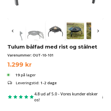
Tulum bålfad med rist og stålnet
Varenummer:
OUT-10-101
1.299
kr
19
på lager
Leveringstid:
1-2 dage
4.8 ud af 5.0 - Vores kunder elsker
os!