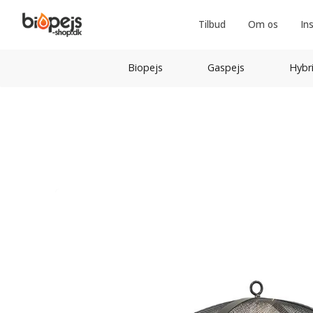
Tilbud
Om os
In
Biopejs
Gaspejs
Hybr