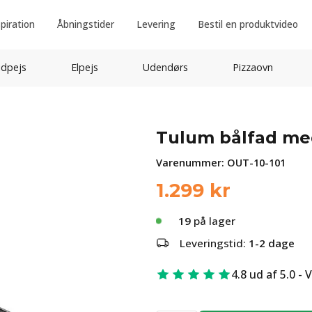
spiration
Åbningstider
Levering
Bestil en produktvideo
idpejs
Elpejs
Udendørs
Pizzaovn
Tulum bålfad med
Varenummer:
OUT-10-101
1.299
kr
19
på lager
Leveringstid:
1-2 dage
4.8 ud af 5.0 - 