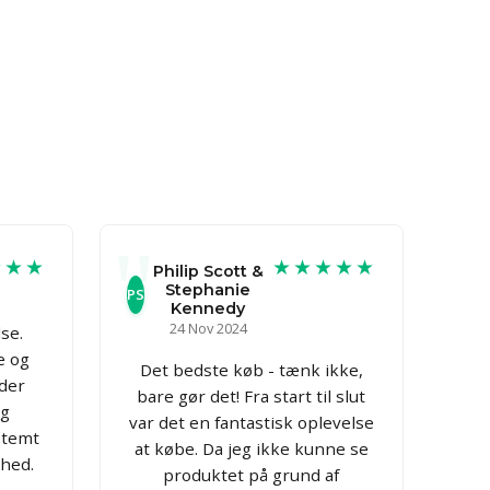
★★★
★★★★★
Philip Scott &
Stephanie
PS
Kennedy
24 Nov 2024
se.
e og
Det bedste køb - tænk ikke,
der
bare gør det! Fra start til slut
og
var det en fantastisk oplevelse
stemt
at købe. Da jeg ikke kunne se
hed.
produktet på grund af