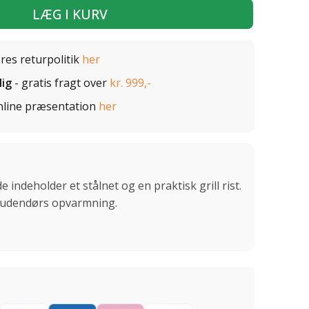
LÆG I KURV
ores returpolitik
her
lig
- gratis fragt over
kr. 999,-
nline præsentation
her
indeholder et stålnet og en praktisk grill rist.
il udendørs opvarmning.