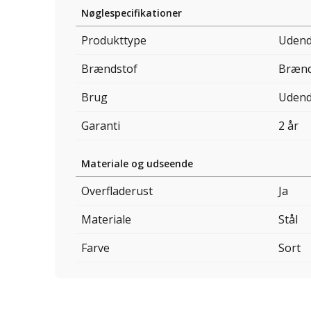
Nøglespecifikationer
Produkttype
Udend
Brændstof
Bræn
Brug
Udend
Garanti
2 år
Materiale og udseende
Overfladerust
Ja
Materiale
Stål
Farve
Sort