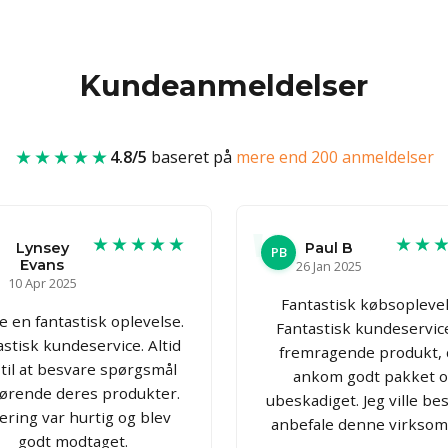
Kundeanmeldelser
★★★★★
4.8/5
baseret på
mere end 200 anmeldelser
★★★★★
★★
Lynsey
Paul B
PB
Evans
26 Jan 2025
10 Apr 2025
Fantastisk købsoplevel
 en fantastisk oplevelse.
Fantastisk kundeservic
astisk kundeservice. Altid
fremragende produkt, 
 til at besvare spørgsmål
ankom godt pakket 
ørende deres produkter.
ubeskadiget. Jeg ville be
ering var hurtig og blev
anbefale denne virksom
godt modtaget.