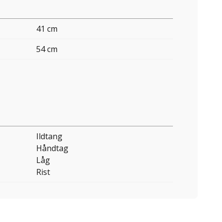
41 cm
54 cm
Ildtang
Håndtag
Låg
Rist