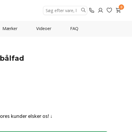
0
Mærker
Videoer
FAQ
 bålfad
Vores kunder elsker os!