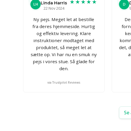
★★★★★
Linda Harris
LH
D
22 Nov 2024
Ny pejs. Meget let at bestille
De
fra deres hjemmeside. Hurtig
forn
og effektiv levering. Klare
ke
instruktioner modtaget med
komm
produktet, så meget let at
det, d
sætte op. Vi har nu en smuk ny
a
pejs i vores stue. Så glade for
den.
via Trustpilot Reviews
Se 