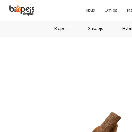
Tilbud
Om os
In
Biopejs
Gaspejs
Hybr