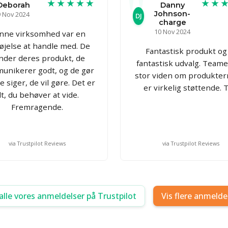
★★★★★
★★
Deborah
Danny
Johnson-
9 Nov 2024
DJ
charge
10 Nov 2024
nne virksomhed var en
øjelse at handle med. De
Fantastisk produkt og
nder deres produkt, de
fantastisk udvalg. Teame
unikerer godt, og de gør
stor viden om produkter
e siger, de vil gøre. Det er
er virkelig støttende. T
lt, du behøver at vide.
Fremragende.
via Trustpilot Reviews
via Trustpilot Reviews
alle vores anmeldelser på Trustpilot
Vis flere anmelde