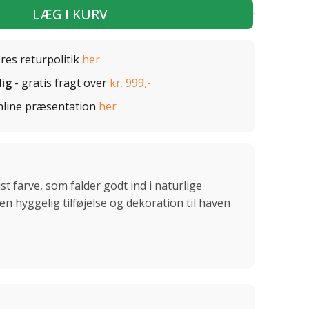
LÆG I KURV
ores returpolitik
her
lig
- gratis fragt over
kr. 999,-
nline præsentation
her
st farve, som falder godt ind i naturlige
en hyggelig tilføjelse og dekoration til haven