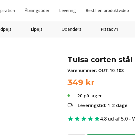
spiration
Åbningstider
Levering
Bestil en produktvideo
idpejs
Elpejs
Udendørs
Pizzaovn
Tulsa corten stål
Varenummer:
OUT-10-108
349
kr
20
på lager
Leveringstid:
1-2 dage
4.8 ud af 5.0 - 