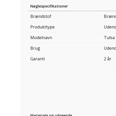
Nøglespecifikationer
Brændstof
Bræn
Produkttype
Udend
Modelnavn
Tulsa
Brug
Udend
Garanti
2 år
Materiale og udseende