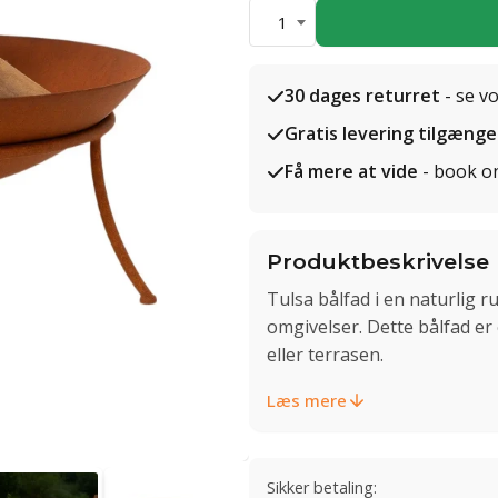
1
30 dages returret
- se v
Gratis levering tilgænge
Få mere at vide
- book o
Produktbeskrivelse
Tulsa bålfad i en naturlig ru
omgivelser. Dette bålfad er 
eller terrasen.
Læs mere
Sikker betaling: