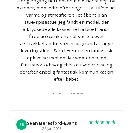
aldrig engang hørt om en bio ethanol pejs før
oktober, men ledte efter noget til at tilføje lidt
varme og atmosfære til et åbent plan
stue/spisestue. Jeg fandt en model, der
afkrydsede alle kasserne fra bioethanol-
fireplace.co.uk efter at være blevet
afskrækket andre steder på grund af lange
leveringstider. Sara leverede en fantastisk
oplevelse med en live web-demo, en
fantastisk købs- og checkout-oplevelse og
derefter endelig fantastisk kommunikation
efter købet.
via Trustpilot Reviews
★★★★★
Sean Beresford-Evans
SB
22 Jan 2025