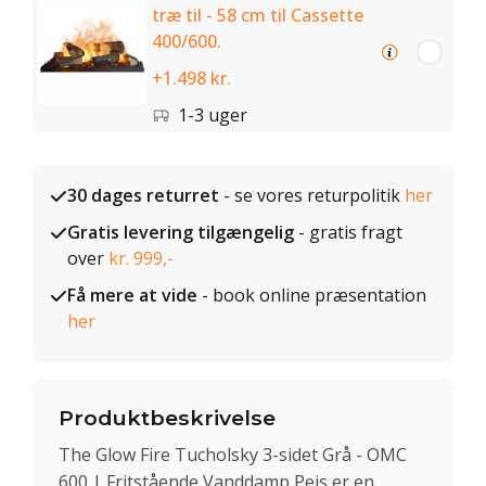
træ til - 58 cm til Cassette
400/600.
+1.498 kr.
1-3 uger
30 dages returret
- se vores returpolitik
her
Gratis levering tilgængelig
- gratis fragt
over
kr. 999,-
Få mere at vide
- book online præsentation
her
Produktbeskrivelse
The Glow Fire Tucholsky 3-sidet Grå - OMC
600 | Fritstående Vanddamp Pejs er en