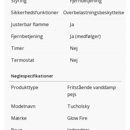
Styring
Fjernbetjening
Sikkerhedsfunktioner
Overbelastningsbeskyttelse
Justerbar flamme
Ja
Fjernbetjening
Ja (medfølger)
Timer
Nej
Termostat
Nej
Nøglespecifikationer
Produkttype
Fritstående vanddamp
pejs
Modelnavn
Tucholsky
Mærke
Glow Fire