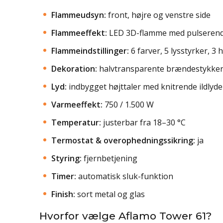
Flammeudsyn:
front, højre og venstre side
Flammeeffekt:
LED 3D-flamme med pulserend
Flammeindstillinger:
6 farver, 5 lysstyrker, 3
Dekoration:
halvtransparente brændestykke
Lyd:
indbygget højttaler med knitrende ildlyde
Varmeeffekt:
750 / 1.500 W
Temperatur:
justerbar fra 18–30 °C
Termostat & overophedningssikring:
ja
Styring:
fjernbetjening
Timer:
automatisk sluk-funktion
Finish:
sort metal og glas
Hvorfor vælge Aflamo Tower 61?