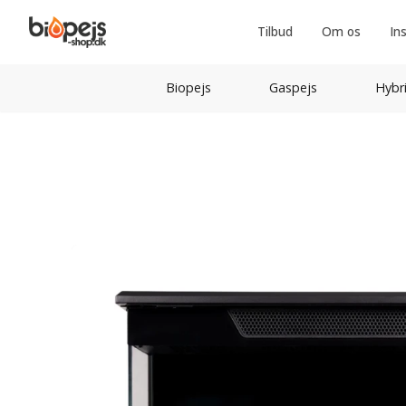
Tilbud
Om os
In
Biopejs
Gaspejs
Hybr