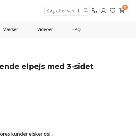
0
Mærker
Videoer
FAQ
ående elpejs med 3-sidet
Vores kunder elsker os!