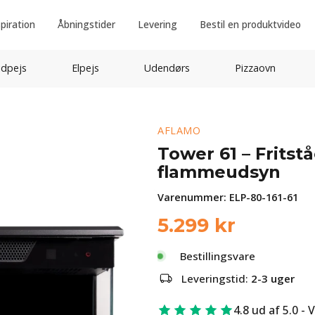
spiration
Åbningstider
Levering
Bestil en produktvideo
idpejs
Elpejs
Udendørs
Pizzaovn
AFLAMO
Tower 61 – Fritst
flammeudsyn
Varenummer:
ELP-80-161-61
5.299
kr
Bestillingsvare
Leveringstid:
2-3 uger
4.8 ud af 5.0 - 