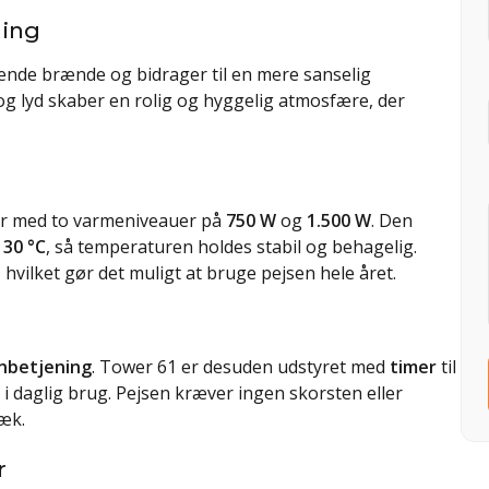
ning
rende brænde og bidrager til en mere sanselig
og lyd skaber en rolig og hyggelig atmosfære, der
er med to varmeniveauer på
750 W
og
1.500 W
. Den
 30 °C
, så temperaturen holdes stabil og behagelig.
vilket gør det muligt at bruge pejsen hele året.
rnbetjening
. Tower 61 er desuden udstyret med
timer
til
 i daglig brug. Pejsen kræver ingen skorsten eller
ræk.
r