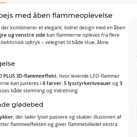
elpejs med åben flammeoplevelse
s, der kombinerer et elegant, lodret design med en åben
øjre og venstre side
kan flammerne opleves fra flere
rkitektonisk udtryk – velegnet til både stue, åbne
else
 PLUS 3D-flammeeffekt
, hvor levende LED-flammer
rne kan justeres i
6 farver
,
5 lysstyrkeniveauer
og
3
asses både stemning og indretning.
nde glødebed
ykker
, der lader lyset passere og skaber illusionen af
ter flammeeffekten og giver flammebilledet ekstra