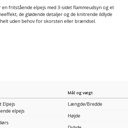
r en fritstående elpejs med 3-sidet flammeudsyn og et
mmeeffekt, de glødende detaljer og de knitrende ildlyde
 helt uden behov for skorsten eller brændsel.
Mål og vægt
t Elpejs
Længde/Bredde
ående elpejs
Højde
dørs
Dybde