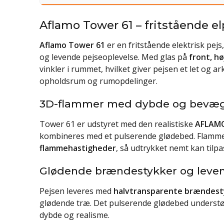
Aflamo Tower 61 – fritstående 
Aflamo Tower 61
er en fritstående elektrisk pej
og levende pejseoplevelse. Med glas på
front, h
vinkler i rummet, hvilket giver pejsen et let og a
opholdsrum og rumopdelinger.
3D-flammer med dybde og bevæg
Tower 61 er udstyret med den realistiske
AFLAMO
kombineres med et pulserende glødebed. Flamme
flammehastigheder
, så udtrykket nemt kan tilp
Glødende brændestykker og leve
Pejsen leveres med
halvtransparente brændest
glødende træ. Det pulserende glødebed understøt
dybde og realisme.