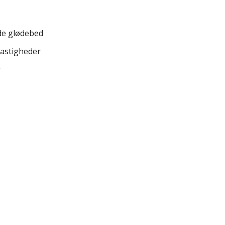
e glødebed
 hastigheder
r