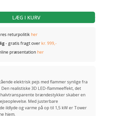
LÆG I KURV
ores returpolitik
her
lig
- gratis fragt over
kr. 999,-
nline præsentation
her
tående elektrisk pejs med flammer synlige fra
e. Den realistiske 3D LED-flammeeffekt, det
 halvtransparente brændestykker skaber en
ejseoplevelse. Med justerbare
nde ildlyde og varme på op til 1,5 kW er Tower
ne hjem.