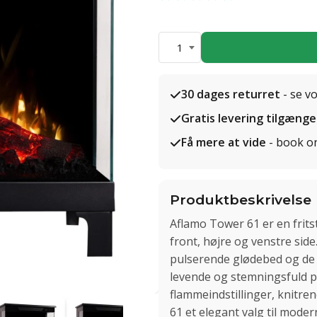
1
30 dages returret
- se v
Gratis levering tilgænge
Få mere at vide
- book o
Produktbeskrivelse
Aflamo Tower 61 er en frits
front, højre og venstre sid
pulserende glødebed og de
levende og stemningsfuld p
flammeindstillinger, knitre
61 et elegant valg til moder