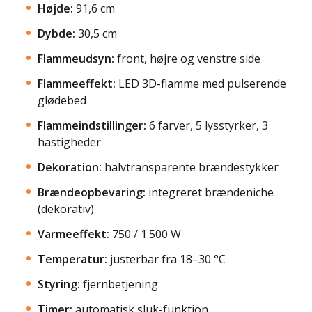
Højde:
91,6 cm
Dybde:
30,5 cm
Flammeudsyn:
front, højre og venstre side
Flammeeffekt:
LED 3D-flamme med pulserende
glødebed
Flammeindstillinger:
6 farver, 5 lysstyrker, 3
hastigheder
Dekoration:
halvtransparente brændestykker
Brændeopbevaring:
integreret brændeniche
(dekorativ)
Varmeeffekt:
750 / 1.500 W
Temperatur:
justerbar fra 18–30 °C
Styring:
fjernbetjening
Timer:
automatisk sluk-funktion