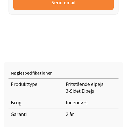
Send email
Nøglespecifikationer
Produkttype
Fritstående elpejs
3-Sidet Elpejs
Brug
Indendørs
Garanti
2 år