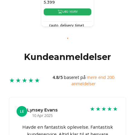
5.399
LÆG I KURV
{auto_delivery_time}
Kundeanmeldelser
4.8/5
baseret på
mere end 200
★★★★★
anmeldelser
★★★★★
Lynsey Evans
LE
10 Apr 2025
Havde en fantastisk oplevelse. Fantastisk
kundeservice. Altid klar til at besvare