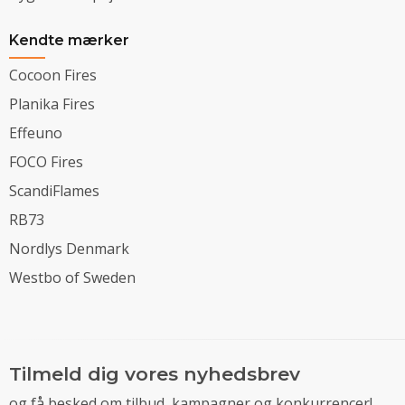
Kendte mærker
Cocoon Fires
Planika Fires
Effeuno
FOCO Fires
ScandiFlames
RB73
Nordlys Denmark
Westbo of Sweden
Tilmeld dig vores nyhedsbrev
og få besked om tilbud, kampagner og konkurrencer!