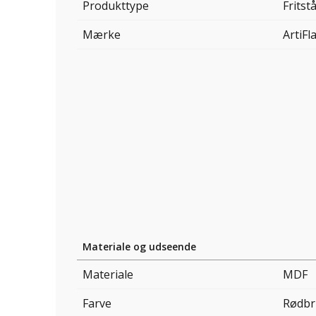
Produkttype
Frits
Mærke
ArtiF
Materiale og udseende
Materiale
MDF
Farve
Rødb