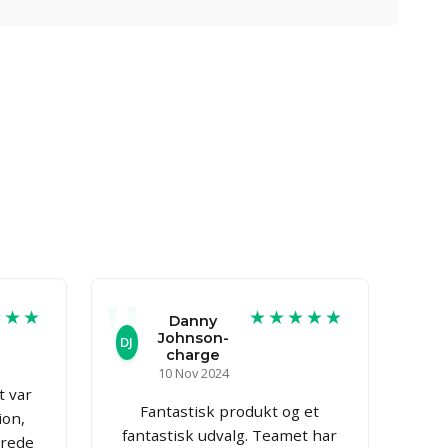
★★★
★★★★★
Danny
Johnson-
DJ
charge
10 Nov 2024
t var
Fantastisk produkt og et
ion,
fantastisk udvalg. Teamet har
arede