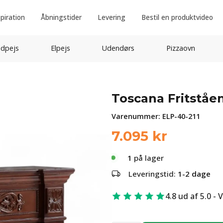
spiration
Åbningstider
Levering
Bestil en produktvideo
idpejs
Elpejs
Udendørs
Pizzaovn
Toscana Fritstå
Varenummer:
ELP-40-211
7.095
kr
1
på lager
Leveringstid:
1-2 dage
4.8 ud af 5.0 - 