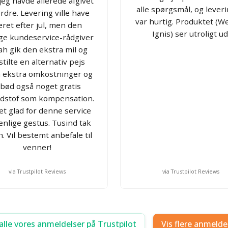
eg havde allerede afgivet
alle spørgsmål, og lever
rdre. Levering ville have
var hurtig. Produktet (W
ret efter jul, men den
Ignis) ser utroligt ud
ige kundeservice-rådgiver
ah gik den ekstra mil og
tilte en alternativ pejs
 ekstra omkostninger og
ilbød også noget gratis
dstof som kompensation.
t glad for denne service
enlige gestus. Tusind tak
. Vil bestemt anbefale til
venner!
via Trustpilot Reviews
via Trustpilot Reviews
alle vores anmeldelser på Trustpilot
Vis flere anmelde