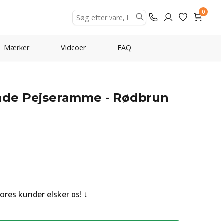
0
Mærker
Videoer
FAQ
ende Pejseramme - Rødbrun
Vores kunder elsker os!