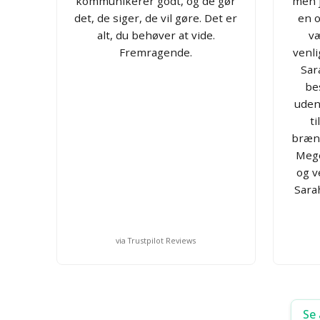
kommunikerer godt, og de gør
men j
det, de siger, de vil gøre. Det er
en o
alt, du behøver at vide.
væ
Fremragende.
venl
Sar
bes
uden
t
bræn
Mege
og v
Sarah
via Trustpilot Reviews
Se 