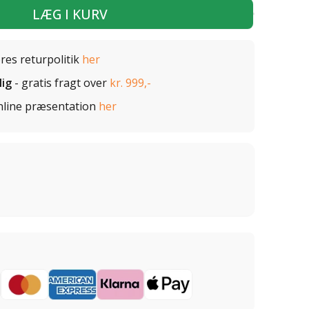
LÆG I KURV
ores returpolitik
her
lig
- gratis fragt over
kr. 999,-
nline præsentation
her