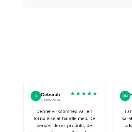
★★★★★
Deborah
D
HN
9 Nov 2024
Denne virksomhed var en
Fan
fornøjelse at handle med. De
Sara
kender deres produkt, de
uds