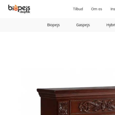
Tilbud
Om os
In
Biopejs
Gaspejs
Hybr