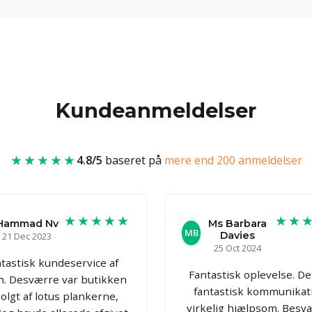
Kundeanmeldelser
★★★★★
4.8/5
baseret på
mere end 200 anmeldelser
★★★★★
★★
Hammad Nv
Ms Barbara
MB
Davies
21 Dec 2023
25 Oct 2024
tastisk kundeservice af
Fantastisk oplevelse. De
h. Desværre var butikken
fantastisk kommunikat
olgt af lotus plankerne,
virkelig hjælpsom. Besv