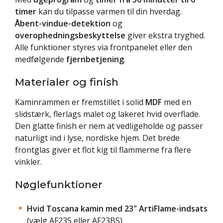
timer
kan du tilpasse varmen til din hverdag.
Åbent-vindue-detektion
og
overophedningsbeskyttelse
giver ekstra tryghed.
Alle funktioner styres via frontpanelet eller den
medfølgende
fjernbetjening
.
Materialer og finish
Kaminrammen er fremstillet i solid
MDF
med en
slidstærk, flerlags malet og lakeret hvid overflade.
Den glatte finish er nem at vedligeholde og passer
naturligt ind i lyse, nordiske hjem. Det brede
frontglas giver et flot kig til flammerne fra flere
vinkler.
Nøglefunktioner
Hvid Toscana kamin med 23" ArtiFlame-indsats
(vælg AF23S eller AF23BS)