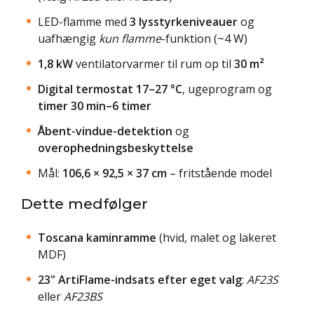
LED-flamme med
3 lysstyrkeniveauer
og
uafhængig
kun flamme
-funktion (~4 W)
1,8 kW
ventilatorvarmer til rum op til
30 m²
Digital termostat 17–27 °C
, ugeprogram og
timer 30 min–6 timer
Åbent-vindue-detektion
og
overophedningsbeskyttelse
Mål:
106,6 × 92,5 × 37 cm
– fritstående model
Dette medfølger
Toscana kaminramme
(hvid, malet og lakeret
MDF)
23" ArtiFlame-indsats efter eget valg
:
AF23S
eller
AF23BS