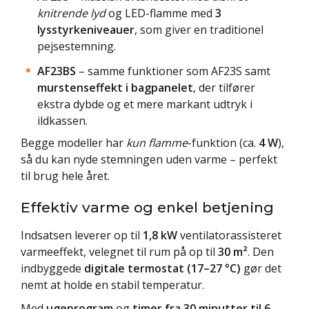
knitrende lyd
og LED-flamme med
3
lysstyrkeniveauer
, som giver en traditionel
pejsestemning.
AF23BS
– samme funktioner som AF23S samt
murstenseffekt i bagpanelet
, der tilfører
ekstra dybde og et mere markant udtryk i
ildkassen.
Begge modeller har
kun flamme
-funktion (ca.
4 W
),
så du kan nyde stemningen uden varme – perfekt
til brug hele året.
Effektiv varme og enkel betjening
Indsatsen leverer op til
1,8 kW
ventilatorassisteret
varmeeffekt, velegnet til rum på op til
30 m²
. Den
indbyggede
digitale termostat (17–27 °C)
gør det
nemt at holde en stabil temperatur.
Med
ugeprogram
og
timer fra 30 minutter til 6