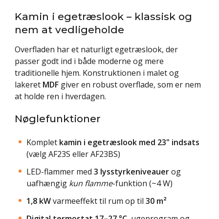
Kamin i egetræslook – klassisk og
nem at vedligeholde
Overfladen har et naturligt egetræslook, der
passer godt ind i både moderne og mere
traditionelle hjem. Konstruktionen i malet og
lakeret
MDF
giver en robust overflade, som er nem
at holde ren i hverdagen.
Nøglefunktioner
Komplet
kamin i egetræslook med 23" indsats
(vælg AF23S eller AF23BS)
LED-flammer med
3 lysstyrkeniveauer
og
uafhængig
kun flamme
-funktion (~4 W)
1,8 kW
varmeeffekt til rum op til
30 m²
Digital termostat 17–27 °C
, ugeprogram og