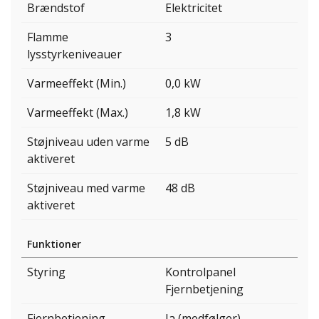
Brændstof
Elektricitet
Flamme
3
lysstyrkeniveauer
Varmeeffekt (Min.)
0,0 kW
Varmeeffekt (Max.)
1,8 kW
Støjniveau uden varme
5 dB
aktiveret
Støjniveau med varme
48 dB
aktiveret
Funktioner
Styring
Kontrolpanel
Fjernbetjening
Fjernbetjening
Ja (medfølger)