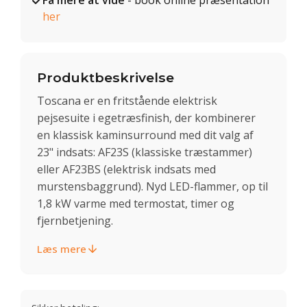
Få mere at vide
- book online præsentation
her
Produktbeskrivelse
Toscana er en fritstående elektrisk
pejsesuite i egetræsfinish, der kombinerer
en klassisk kaminsurround med dit valg af
23" indsats: AF23S (klassiske træstammer)
eller AF23BS (elektrisk indsats med
murstensbaggrund). Nyd LED-flammer, op til
1,8 kW varme med termostat, timer og
fjernbetjening.
Læs mere