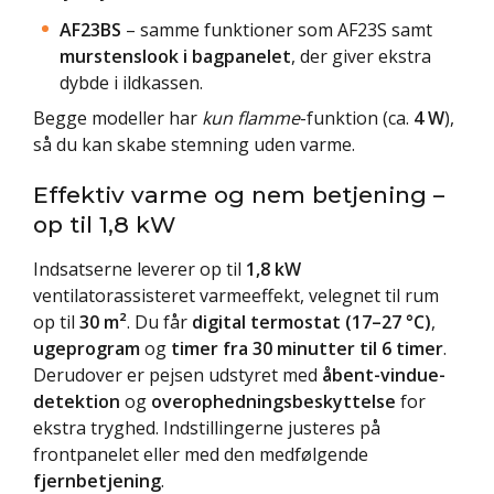
AF23BS
– samme funktioner som AF23S samt
murstenslook i bagpanelet
, der giver ekstra
dybde i ildkassen.
Begge modeller har
kun flamme
-funktion (ca.
4 W
),
så du kan skabe stemning uden varme.
Effektiv varme og nem betjening –
op til 1,8 kW
Indsatserne leverer op til
1,8 kW
ventilatorassisteret varmeeffekt, velegnet til rum
op til
30 m²
. Du får
digital termostat (17–27 °C)
,
ugeprogram
og
timer fra 30 minutter til 6 timer
.
Derudover er pejsen udstyret med
åbent-vindue-
detektion
og
overophedningsbeskyttelse
for
ekstra tryghed. Indstillingerne justeres på
frontpanelet eller med den medfølgende
fjernbetjening
.