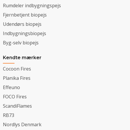
Rumdeler indbygningspejs
Fjernbetjent biopejs
Udendørs biopejs
Indbygningsbiopejs
Byg-selv biopejs
Kendte mærker
Cocoon Fires
Planika Fires
Effeuno
FOCO Fires
ScandiFlames
RB73
Nordlys Denmark