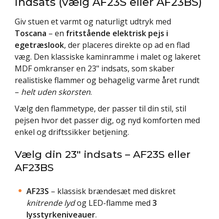
indsats (vælg AF23S eller AF23BS)
Giv stuen et varmt og naturligt udtryk med
Toscana
– en
fritstående elektrisk pejs i
egetræslook
, der placeres direkte op ad en flad
væg. Den klassiske kaminramme i malet og lakeret
MDF omkranser en 23" indsats, som skaber
realistiske flammer og behagelig varme året rundt
–
helt uden skorsten
.
Vælg den flammetype, der passer til din stil, stil
pejsen hvor det passer dig, og nyd komforten med
enkel og driftssikker betjening.
Vælg din 23" indsats – AF23S eller
AF23BS
AF23S
– klassisk brændesæt med diskret
knitrende lyd
og LED-flamme med
3
lysstyrkeniveauer
.