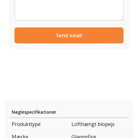
Send email
Nøglespecifikationer
Produkttype
Lofthængt biopejs
Mærke
GlammFire