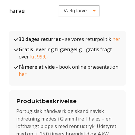
Farve
30 dages returret
- se vores returpolitik
her
Gratis levering tilgængelig
- gratis fragt
over
kr. 999,-
Få mere at vide
- book online præsentation
her
Produktbeskrivelse
Portugisisk håndværk og skandinavisk
indretning mødes i GlammFire Thales – en
lofthængt biopejs med rent udtryk. Udstyret
med op til 25.0 timers brændetid og 4 kW