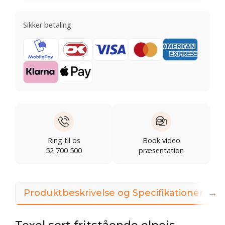
Sikker betaling:
Ring til os
Book video
52 700 500
præsentation
→
Produktbeskrivelse og Specifikationer
V
Texel sort fritstående elpejs