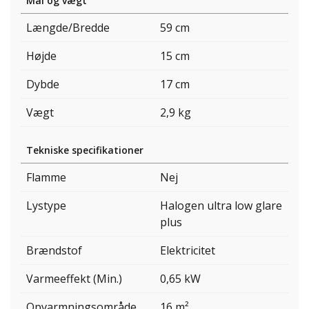
Mål og vægt
Længde/Bredde
59 cm
Højde
15 cm
Dybde
17 cm
Vægt
2,9 kg
Tekniske specifikationer
Flamme
Nej
Lystype
Halogen ultra low glare
plus
Brændstof
Elektricitet
Varmeeffekt (Min.)
0,65 kW
Opvarmningsområde
16 m²