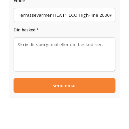
Emne
Din besked *
Send email