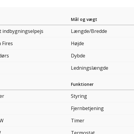
Mål og vægt
t indbygningselpejs
Længde/Bredde
h Fires
Højde
dørs
Dybde
Ledningslængde
Funktioner
er
Styring
Fjernbetjening
kW
Timer
W
Termostat