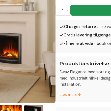
1
30 dages returret
- se v
Gratis levering tilgænge
Få mere at vide
- book o
Produktbeskrivelse
Sway Elegance med sort og n
med industrielt nikkel desi
installation.
Læs mere