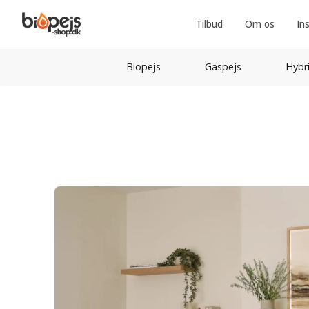
Tilbud
Om os
In
Biopejs
Gaspejs
Hybr