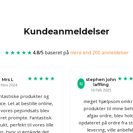
Kundeanmeldelser
★★★★★
4.8/5
baseret på
mere end 200 anmeldelser
★★★★★
★★
Mrs L
stephen john
SJ
laffling
 Nov 2024
16 Feb 2025
ntastiske produkter og
meget hjælpsom omkr
ce. Let at bestille online,
produkter til mine beh
 vores pejsindsats blev
afgav ordre, blev hol
eret prompte. Fantastisk
opdateret på ordre fra sta
kt, perfekt til vores lille
levering, ville anbefa
js, hvor vi ønskede det