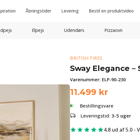
spiration
Åbningstider
Levering
Bestil en produktvideo
idpejs
Elpejs
Udendørs
Pizzaovn
BRITISH FIRES
Sway Elegance – S
Varenummer:
ELP-90-230
11.499
kr
Bestillingsvare
Leveringstid:
3-5 uger
4.8 ud af 5.0 - 