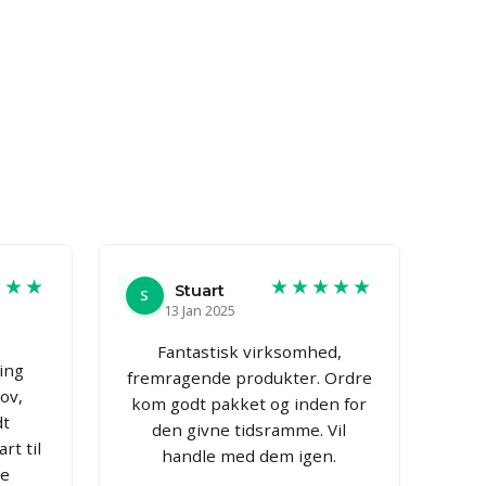
★★★
★★★★★
Stuart
S
13 Jan 2025
Fantastisk virksomhed,
ing
fremragende produkter. Ordre
ov,
kom godt pakket og inden for
dt
den givne tidsramme. Vil
rt til
handle med dem igen.
le