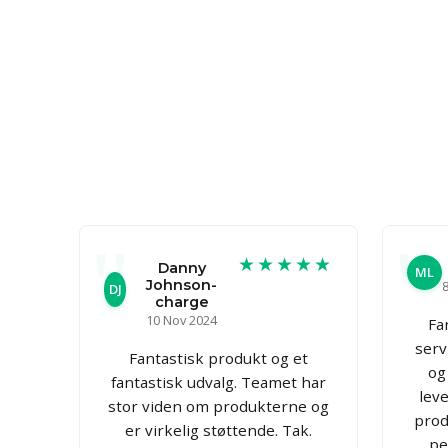
★★★★★
Danny
ML
Johnson-
8
DJ
charge
10 Nov 2024
Fa
servi
Fantastisk produkt og et
og
fantastisk udvalg. Teamet har
lev
stor viden om produkterne og
produ
er virkelig støttende. Tak.
pe