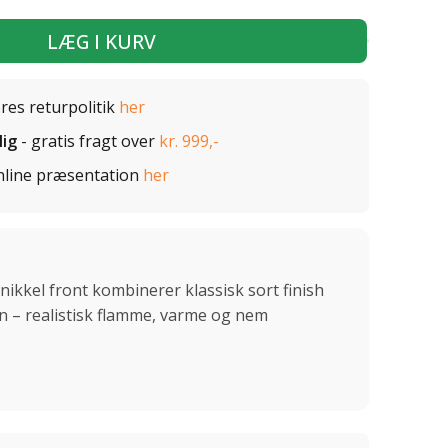
LÆG I KURV
ores returpolitik
her
lig
- gratis fragt over
kr. 999,-
nline præsentation
her
ikkel front kombinerer klassisk sort finish
gn – realistisk flamme, varme og nem