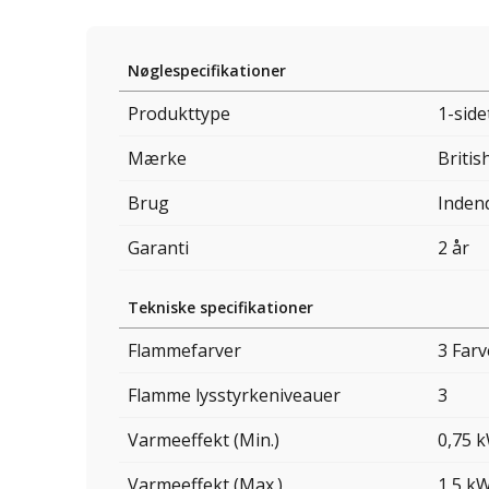
Nøglespecifikationer
Produkttype
1-side
Mærke
Britis
Brug
Inden
Garanti
2 år
Tekniske specifikationer
Flammefarver
3 Farv
Flamme lysstyrkeniveauer
3
Varmeeffekt (Min.)
0,75 
Varmeeffekt (Max.)
1,5 k