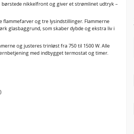
n børstede nikkelfront og giver et strømlinet udtryk –
e flammefarver og tre lysindstillinger. Flammerne
rk glasbaggrund, som skaber dybde og ekstra liv i
ne og justeres trinløst fra 750 til 1500 W. Alle
jernbetjening med indbygget termostat og timer.
)