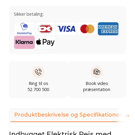
Sikker betaling:
Ring til os
Book video
52 700 500
præsentation
→
Produktbeskrivelse og Specifikationer
I
Indbygget Elektrisk Pejs med