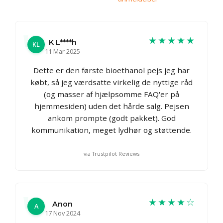
★★★★★
K L****h
KL
11 Mar 2025
Dette er den første bioethanol pejs jeg har
købt, så jeg værdsatte virkelig de nyttige råd
(og masser af hjælpsomme FAQ'er på
hjemmesiden) uden det hårde salg. Pejsen
ankom prompte (godt pakket). God
kommunikation, meget lydhør og støttende.
via Trustpilot Reviews
★★★★☆
Anon
A
17 Nov 2024