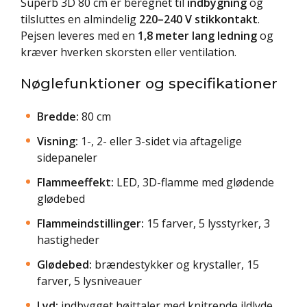
Superb 3D 80 cm er beregnet til
indbygning
og
tilsluttes en almindelig
220–240 V stikkontakt
.
Pejsen leveres med en
1,8 meter lang ledning
og
kræver hverken skorsten eller ventilation.
Nøglefunktioner og specifikationer
Bredde:
80 cm
Visning:
1-, 2- eller 3-sidet via aftagelige
sidepaneler
Flammeeffekt:
LED, 3D-flamme med glødende
glødebed
Flammeindstillinger:
15 farver, 5 lysstyrker, 3
hastigheder
Glødebed:
brændestykker og krystaller, 15
farver, 5 lysniveauer
Lyd:
indbygget højttaler med knitrende ildlyde