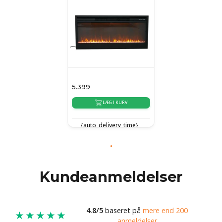
5.399
LÆG I KURV
{auto_delivery_time}
Kundeanmeldelser
4.8/5
baseret på
mere end 200
★★★★★
anmeldelser