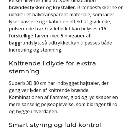
Pejsen leveres med to typer dekoration:
brændestykker
og
krystaller
. Brændestykkerne er
udført i et halvtransparent materiale, som lader
lyset passere og skaber en effekt af glødende,
pulserende træ. Glødebedet kan belyses i
15
forskellige farver
med
5 niveauer af
baggrundslys
, så udtrykket kan tilpasses både
indretning og stemning.
Knitrende ildlyde for ekstra
stemning
Superb 3D 80 cm har indbygget højttaler, der
gengiver lyden af knitrende brænde.
Kombinationen af flammer, glød og lyd skaber en
mere sanselig pejseoplevelse, som bidrager til ro
og hygge i hverdagen.
Smart styring og fuld kontrol