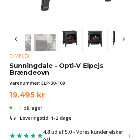
DIMPLEX
Sunningdale - Opti-V Elpejs
Brændeovn
Varenummer:
ELP-30-109
19.495
kr
1
på lager
Leveringstid:
1-2 dage
4.8 ud af 5.0 - Vores kunder elsker
os!