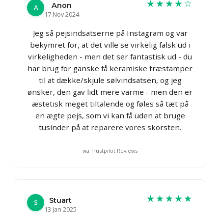
★★★★☆
Anon
A
17 Nov 2024
Jeg så pejsindsatserne på Instagram og var
bekymret for, at det ville se virkelig falsk ud i
virkeligheden - men det ser fantastisk ud - du
har brug for ganske få keramiske træstamper
til at dække/skjule sølvindsatsen, og jeg
ønsker, den gav lidt mere varme - men den er
æstetisk meget tiltalende og føles så tæt på
en ægte pejs, som vi kan få uden at bruge
tusinder på at reparere vores skorsten.
via Trustpilot Reviews
★★★★★
Stuart
S
13 Jan 2025