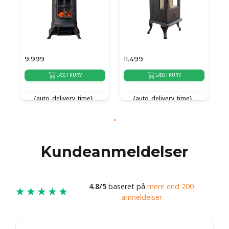
9.999
11.499
LÆG I KURV
LÆG I KURV
{auto_delivery_time}
{auto_delivery_time}
Kundeanmeldelser
4.8/5
baseret på
mere end 200
★★★★★
anmeldelser