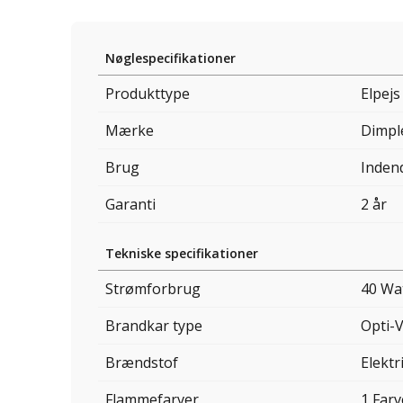
Nøglespecifikationer
Produkttype
Elpej
Mærke
Dimpl
Brug
Inden
Garanti
2 år
Tekniske specifikationer
Strømforbrug
40 Wa
Brandkar type
Opti-
Brændstof
Elektri
Flammefarver
1 Farv