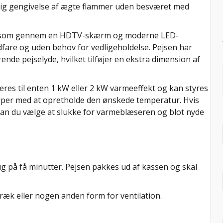
vagtig gengivelse af ægte flammer uden besværet med
i, som gennem en HDTV-skærm og moderne LED-
dfare og uden behov for vedligeholdelse. Pejsen har
rende pejselyde, hvilket tilføjer en ekstra dimension af
res til enten 1 kW eller 2 kW varmeeffekt og kan styres
lper med at opretholde den ønskede temperatur. Hvis
 kan du vælge at slukke for varmeblæseren og blot nyde
rug på få minutter. Pejsen pakkes ud af kassen og skal
ræk eller nogen anden form for ventilation.