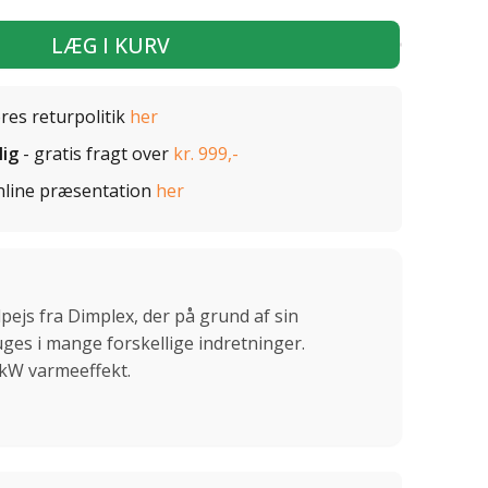
LÆG I KURV
ores returpolitik
her
lig
- gratis fragt over
kr. 999,-
nline præsentation
her
elpejs fra Dimplex, der på grund af sin
ges i mange forskellige indretninger.
8 kW varmeeffekt.