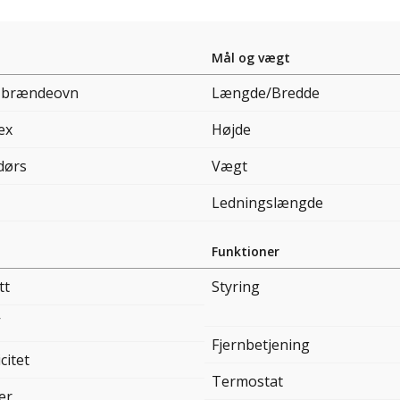
Mål og vægt
s brændeovn
Længde/Bredde
ex
Højde
dørs
Vægt
Ledningslængde
Funktioner
tt
Styring
V
Fjernbetjening
citet
Termostat
er