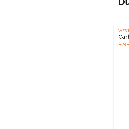
Du
WES
Carl
9.9