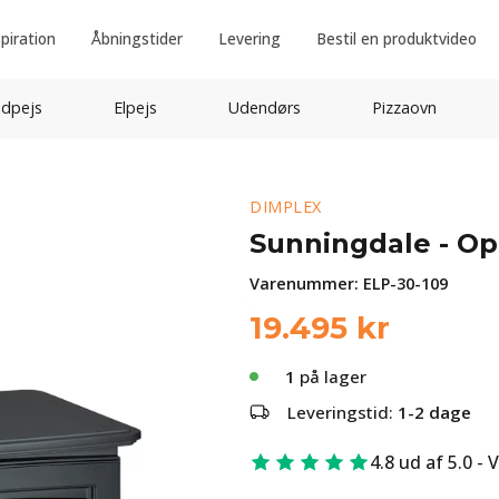
spiration
Åbningstider
Levering
Bestil en produktvideo
idpejs
Elpejs
Udendørs
Pizzaovn
DIMPLEX
Sunningdale - Op
Varenummer:
ELP-30-109
19.495
kr
1
på lager
Leveringstid:
1-2 dage
4.8 ud af 5.0 - 