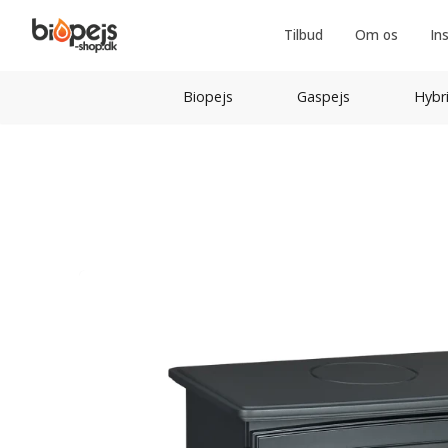
Tilbud
Om os
In
Biopejs
Gaspejs
Hybr