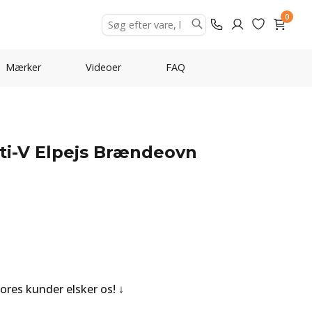
0
Mærker
Videoer
FAQ
ti-V Elpejs Brændeovn
Vores kunder elsker os!