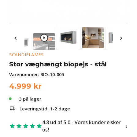
SCANDIFLAMES
Stor væghængt biopejs - stål
Varenummer:
BIO-10-005
4.999
kr
3
på lager
Leveringstid:
1-2 dage
4.8 ud af 5.0 - Vores kunder elsker
os!