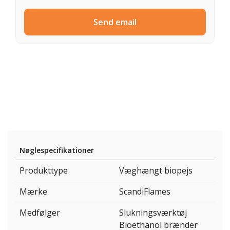
Send email
Nøglespecifikationer
Produkttype
Væghængt biopejs
Mærke
ScandiFlames
Medfølger
Slukningsværktøj
Bioethanol brænder