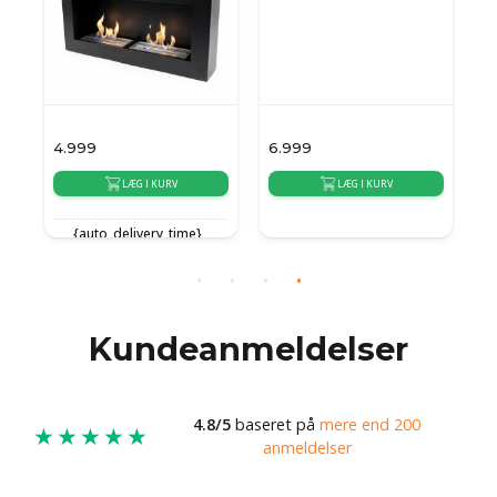
4.999
6.999
6
LÆG I KURV
LÆG I KURV
{auto_delivery_time}
{auto_delivery_time}
{
Kundeanmeldelser
4.8/5
baseret på
mere end 200
★★★★★
anmeldelser