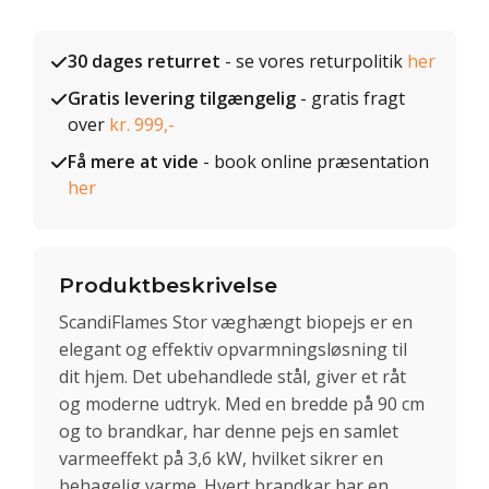
30 dages returret
- se vores returpolitik
her
Gratis levering tilgængelig
- gratis fragt
over
kr. 999,-
Få mere at vide
- book online præsentation
her
Produktbeskrivelse
ScandiFlames Stor væghængt biopejs er en
elegant og effektiv opvarmningsløsning til
dit hjem. Det ubehandlede stål, giver et råt
og moderne udtryk. Med en bredde på 90 cm
og to brandkar, har denne pejs en samlet
varmeeffekt på 3,6 kW, hvilket sikrer en
behagelig varme. Hvert brandkar har en