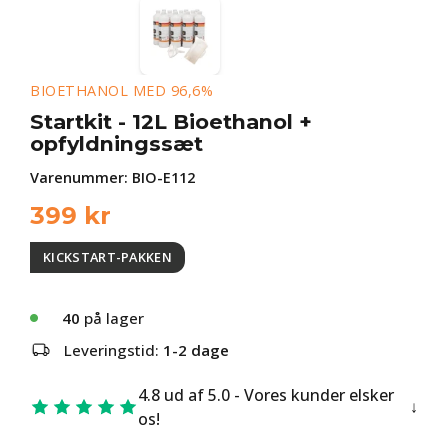
BIOETHANOL MED 96,6%
Startkit - 12L Bioethanol +
opfyldningssæt
Varenummer:
BIO-E112
399
kr
KICKSTART-PAKKEN
40
på lager
Leveringstid:
1-2 dage
4.8 ud af 5.0 - Vores kunder elsker
os!