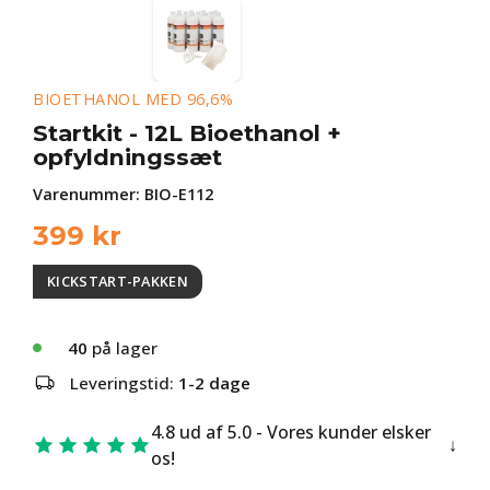
BIOETHANOL MED 96,6%
Startkit - 12L Bioethanol +
opfyldningssæt
Varenummer:
BIO-E112
399
kr
KICKSTART-PAKKEN
40
på lager
Leveringstid:
1-2 dage
4.8 ud af 5.0 - Vores kunder elsker
os!