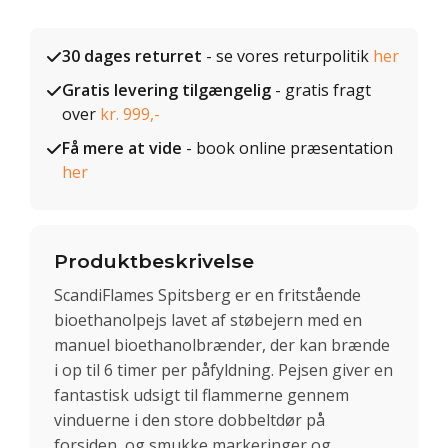
30 dages returret
- se vores returpolitik
her
Gratis levering tilgængelig
- gratis fragt
over
kr. 999,-
Få mere at vide
- book online præsentation
her
Produktbeskrivelse
ScandiFlames Spitsberg er en fritstående
bioethanolpejs lavet af støbejern med en
manuel bioethanolbrænder, der kan brænde
i op til 6 timer per påfyldning. Pejsen giver en
fantastisk udsigt til flammerne gennem
vinduerne i den store dobbeltdør på
forsiden, og smukke markeringer og