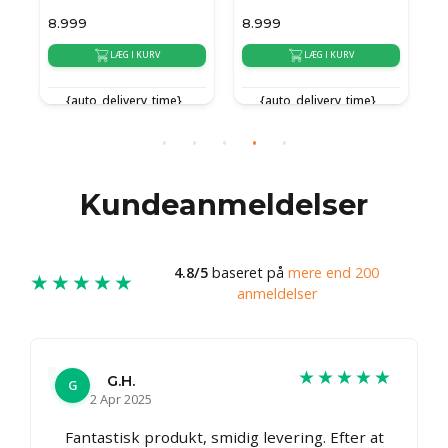
8.999
8.999
1
LÆG I KURV
LÆG I KURV
{auto_delivery_time}
{auto_delivery_time}
{
Kundeanmeldelser
4.8/5
baseret på
mere end 200
★★★★★
anmeldelser
★★★★★
G.H.
G
2 Apr 2025
Fantastisk produkt, smidig levering. Efter at