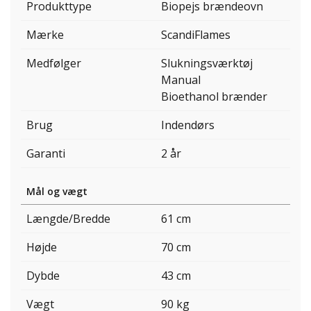
Produkttype
Biopejs brændeovn
Mærke
ScandiFlames
Medfølger
Slukningsværktøj
Manual
Bioethanol brænder
Brug
Indendørs
Garanti
2 år
Mål og vægt
Længde/Bredde
61 cm
Højde
70 cm
Dybde
43 cm
Vægt
90 kg