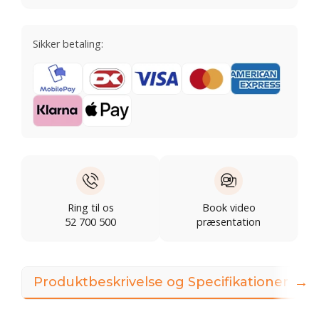
Sikker betaling:
Ring til os
Book video
52 700 500
præsentation
→
Produktbeskrivelse og Specifikationer
I