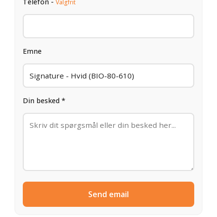
Telefon -
Valgfrit
Emne
Din besked *
Send email