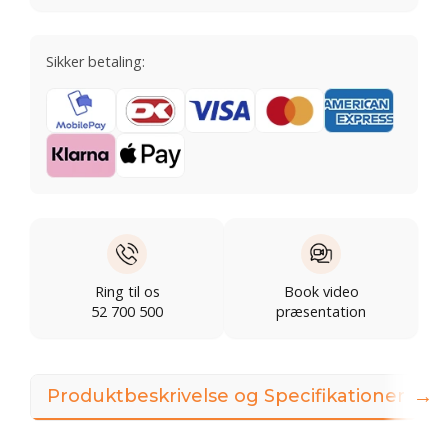
Sikker betaling:
Ring til os
Book video
52 700 500
præsentation
→
Produktbeskrivelse og Specifikationer
I