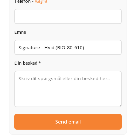
Telefon -
Valgfrit
Emne
Din besked *
Send email