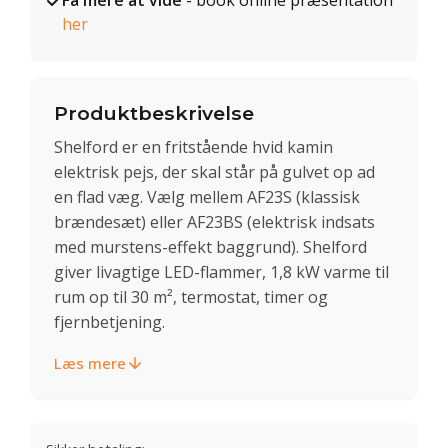
Få mere at vide
- book online præsentation
her
Produktbeskrivelse
Shelford er en fritstående hvid kamin
elektrisk pejs, der skal står på gulvet op ad
en flad væg. Vælg mellem AF23S (klassisk
brændesæt) eller AF23BS (elektrisk indsats
med murstens-effekt baggrund). Shelford
giver livagtige LED-flammer, 1,8 kW varme til
rum op til 30 m², termostat, timer og
fjernbetjening.
Læs mere