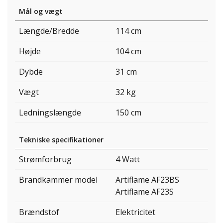
Mål og vægt
Længde/Bredde
114 cm
Højde
104 cm
Dybde
31 cm
Vægt
32 kg
Ledningslængde
150 cm
Tekniske specifikationer
Strømforbrug
4 Watt
Brandkammer model
Artiflame AF23BS
Artiflame AF23S
Brændstof
Elektricitet