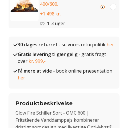
400/600.
+1.498 kr.
1-3 uger
30 dages returret
- se vores returpolitik
her
Gratis levering tilgængelig
- gratis fragt
over
kr. 999,-
Få mere at vide
- book online præsentation
her
Produktbeskrivelse
Glow Fire Schiller Sort - OMC 600 |
Fritstående Vanddamppejs kombinerer
dristigt sort design med livagtige Opti-Myst®