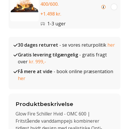
400/600.
+1.498 kr.
1-3 uger
30 dages returret
- se vores returpolitik
her
Gratis levering tilgængelig
- gratis fragt
over
kr. 999,-
Få mere at vide
- book online præsentation
her
Produktbeskrivelse
Glow Fire Schiller Hvid - OMC 600 |
Fritstående vanddamppejs kombinerer
tidløst hvidt design med realistiske Opti-