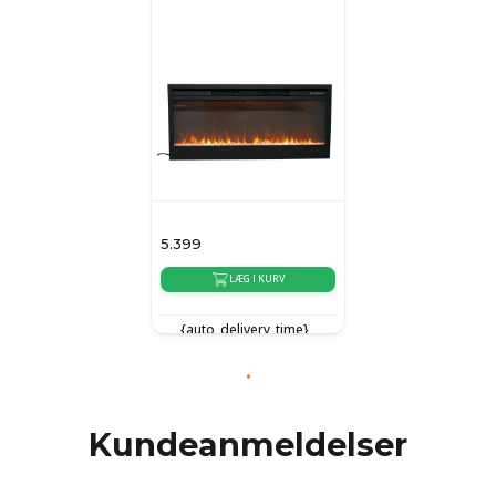
5.399
LÆG I KURV
{auto_delivery_time}
Kundeanmeldelser