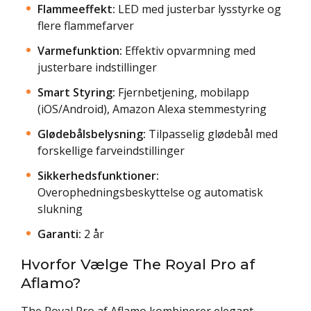
Flammeeffekt:
LED med justerbar lysstyrke og
flere flammefarver
Varmefunktion:
Effektiv opvarmning med
justerbare indstillinger
Smart Styring:
Fjernbetjening, mobilapp
(iOS/Android), Amazon Alexa stemmestyring
Glødebålsbelysning:
Tilpasselig glødebål med
forskellige farveindstillinger
Sikkerhedsfunktioner:
Overophedningsbeskyttelse og automatisk
slukning
Garanti:
2 år
Hvorfor Vælge The Royal Pro af
Aflamo?
The Royal Pro af Aflamo kombinerer elegant